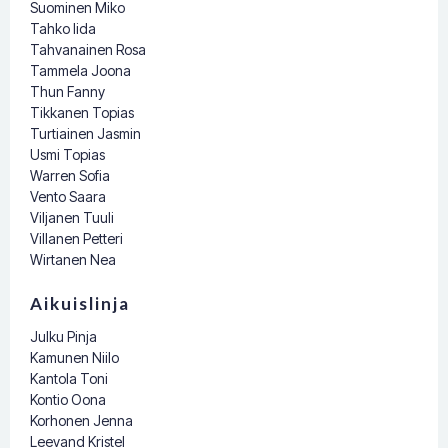
Suominen Miko
Tahko Iida
Tahvanainen Rosa
Tammela Joona
Thun Fanny
Tikkanen Topias
Turtiainen Jasmin
Usmi Topias
Warren Sofia
Vento Saara
Viljanen Tuuli
Villanen Petteri
Wirtanen Nea
Aikuislinja
Julku Pinja
Kamunen Niilo
Kantola Toni
Kontio Oona
Korhonen Jenna
Leevand Kristel