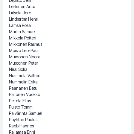
Lepistö Jenni
Leskinen Arttu
Liitsola Jere
Lindström Henri
Lämsä Rosa
Martin Samuel
Mikkola Petteri
Mikkonen Rasmus
Moisio Leo-Pauli
Muinonen Noora
Mustonen Peter
Nissi Sofia
Nummela Valtteri
Nummelin Erika
Paananen Eetu
Pallonen Vuokko
Peltola Elias
Puisto Tommi
Päivärinta Samuel
Pöyhtäri Paulus
Rabb Hannes
Railamaa Enni