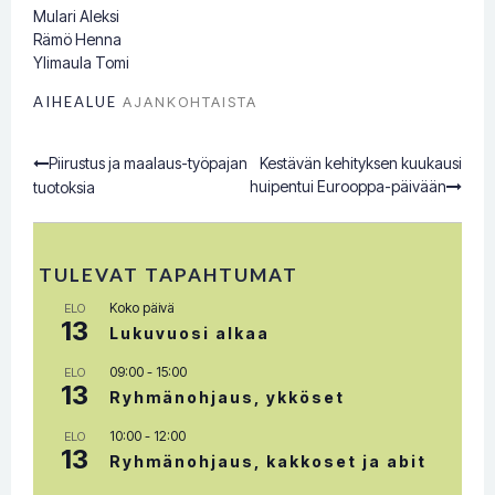
Mulari Aleksi
Rämö Henna
Ylimaula Tomi
AIHEALUE
AJANKOHTAISTA
Piirustus ja maalaus-työpajan
Kestävän kehityksen kuukausi
Post
huipentui Eurooppa-päivään
tuotoksia
navigation
TULEVAT TAPAHTUMAT
Koko päivä
ELO
13
Lukuvuosi alkaa
09:00
-
15:00
ELO
13
Ryhmänohjaus, ykköset
10:00
-
12:00
ELO
13
Ryhmänohjaus, kakkoset ja abit