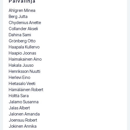
Päivälinja
Ahlgren Minea
Berg Jutta
Chydenius Anette
Collander Akseli
Dahina Sami
Grönberg Otto
Haapala Kullervo
Haapio Joonas
Haimakainen Aino
Hakala Juuso
Henriksson Nuutti
Herlevi Eino
Hietasalo Veeti
Hämäläinen Robert
Hölttä Sara
Jalamo Susanna
Jalas Albert
Jalonen Amanda
Joensuu Robert
Jokinen Annika