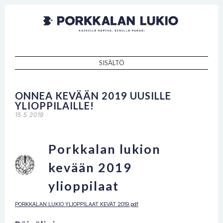
Porkkalan
Kaikille sopiva, sinulle paras!
lukio
SISÄLTÖ
SKIP TO CONTENT
ONNEA KEVÄÄN 2019 UUSILLE
YLIOPPILAILLE!
15.5.2019
Porkkalan lukion
kevään 2019
ylioppilaat
PORKKALAN LUKIO YLIOPPILAAT KEVÄT 2019.pdf