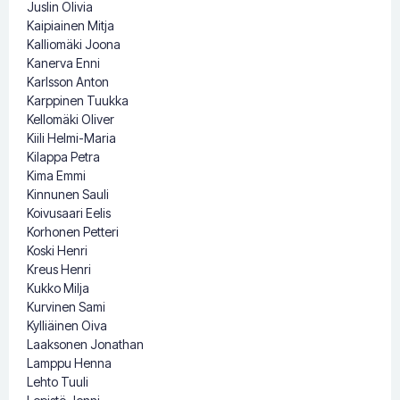
Juslin Olivia
Kaipiainen Mitja
Kalliomäki Joona
Kanerva Enni
Karlsson Anton
Karppinen Tuukka
Kellomäki Oliver
Kiili Helmi-Maria
Kilappa Petra
Kima Emmi
Kinnunen Sauli
Koivusaari Eelis
Korhonen Petteri
Koski Henri
Kreus Henri
Kukko Milja
Kurvinen Sami
Kylliäinen Oiva
Laaksonen Jonathan
Lamppu Henna
Lehto Tuuli