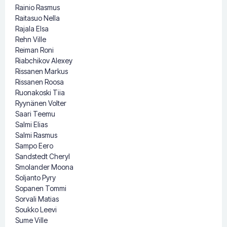
Rainio Rasmus
Raitasuo Nella
Rajala Elsa
Rehn Ville
Reiman Roni
Riabchikov Alexey
Rissanen Markus
Rissanen Roosa
Ruonakoski Tiia
Ryynänen Volter
Saari Teemu
Salmi Elias
Salmi Rasmus
Sampo Eero
Sandstedt Cheryl
Smolander Moona
Soljanto Pyry
Sopanen Tommi
Sorvali Matias
Soukko Leevi
Sume Ville