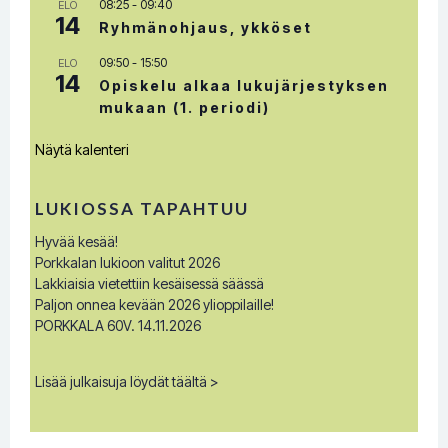
08:25
-
09:40
ELO
14
Ryhmänohjaus, ykköset
09:50
-
15:50
ELO
14
Opiskelu alkaa lukujärjestyksen
mukaan (1. periodi)
Näytä kalenteri
LUKIOSSA TAPAHTUU
Hyvää kesää!
Porkkalan lukioon valitut 2026
Lakkiaisia vietettiin kesäisessä säässä
Paljon onnea kevään 2026 ylioppilaille!
PORKKALA 60V. 14.11.2026
Lisää julkaisuja löydät täältä >