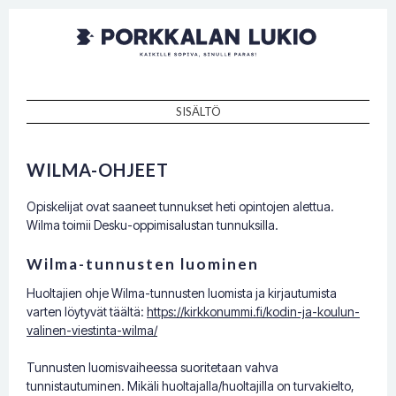
Porkkalan
Kaikille sopiva, sinulle paras!
lukio
SISÄLTÖ
SKIP TO CONTENT
WILMA-OHJEET
Opiskelijat ovat saaneet tunnukset heti opintojen alettua.
Wilma toimii Desku-oppimisalustan tunnuksilla.
Wilma-tunnusten luominen
Huoltajien ohje Wilma-tunnusten luomista ja kirjautumista
varten löytyvät täältä:
https://kirkkonummi.fi/kodin-ja-koulun-
valinen-viestinta-wilma/
Tunnusten luomisvaiheessa suoritetaan vahva
tunnistautuminen. Mikäli huoltajalla/huoltajilla on turvakielto,