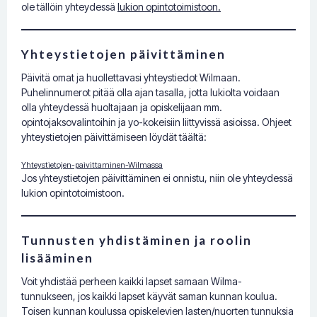
ole tällöin yhteydessä
lukion opintotoimistoon.
Yhteystietojen päivittäminen
Päivitä omat ja huollettavasi yhteystiedot Wilmaan.
Puhelinnumerot pitää olla ajan tasalla, jotta lukiolta voidaan
olla yhteydessä huoltajaan ja opiskelijaan mm.
opintojaksovalintoihin ja yo-kokeisiin liittyvissä asioissa. Ohjeet
yhteystietojen päivittämiseen löydät täältä:
Yhteystietojen-paivittaminen-Wilmassa
Jos yhteystietojen päivittäminen ei onnistu, niin ole yhteydessä
lukion opintotoimistoon.
Tunnusten yhdistäminen ja roolin
lisääminen
Voit yhdistää perheen kaikki lapset samaan Wilma-
tunnukseen, jos kaikki lapset käyvät saman kunnan koulua.
Toisen kunnan koulussa opiskelevien lasten/nuorten tunnuksia