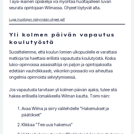
Täysi-ikäinen opiskelija voi myöntää huoltajalleen luvan
seurata opintojaan Wilmassa. Ohjeet löytyvät alta.
Lupa huoltajan näkymään ohjeet.pdf
Yli kolmen päivän vapautus
koulutyöstä
Suosittelemme, että koulun lomien ulkopuolelle ei varattaisi
matkoja tai haettaisi erillistä vapautusta koulutyöstä. Koska
lukio-opinnoissa asiasisältöjä on paljon ja opintojaksoilla
edetään vauhdikkaasti, viikonkin poissaolo voi aiheuttaa
ongelmia opinnoista selviytymisessä.
Jos vapautusta tarvitaan yli kolmen päivän ajaksi, tulee sitä
hakea erillisellä lomakkeella Wilman kautta. Toimi näin:
Avaa Wilma ja siirry välilehdelle ”Hakemukset ja
päätökset”
Klikkaa ”Tee uusi hakemus”