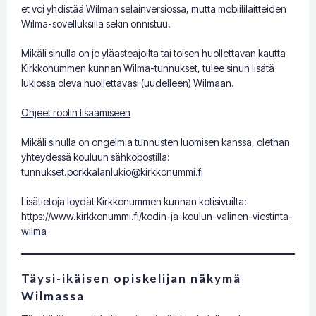
et voi yhdistää Wilman selainversiossa, mutta mobiililaitteiden
Wilma-sovelluksilla sekin onnistuu.
Mikäli sinulla on jo yläasteajoilta tai toisen huollettavan kautta
Kirkkonummen kunnan Wilma-tunnukset, tulee sinun lisätä
lukiossa oleva huollettavasi (uudelleen) Wilmaan.
Ohjeet roolin lisäämiseen
Mikäli sinulla on ongelmia tunnusten luomisen kanssa, olethan
yhteydessä kouluun sähköpostilla:
tunnukset.porkkalanlukio@kirkkonummi.fi
Lisätietoja löydät Kirkkonummen kunnan kotisivuilta:
https://www.kirkkonummi.fi/kodin-ja-koulun-valinen-viestinta-
wilma
Täysi-ikäisen opiskelijan näkymä
Wilmassa