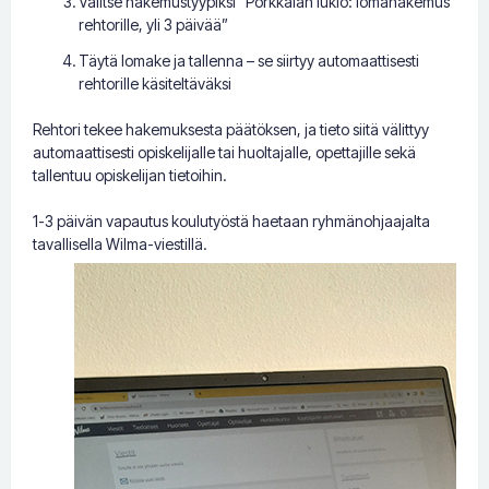
Valitse hakemustyypiksi ”Porkkalan lukio: lomahakemus
rehtorille, yli 3 päivää”
Täytä lomake ja tallenna – se siirtyy automaattisesti
rehtorille käsiteltäväksi
Rehtori tekee hakemuksesta päätöksen, ja tieto siitä välittyy
automaattisesti opiskelijalle tai huoltajalle, opettajille sekä
tallentuu opiskelijan tietoihin.
1-3 päivän vapautus koulutyöstä haetaan ryhmänohjaajalta
tavallisella Wilma-viestillä.