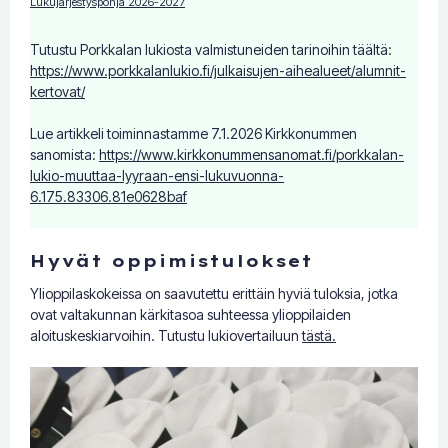
Lukujärjestyspohja 2026-2027
Tutustu Porkkalan lukiosta valmistuneiden tarinoihin täältä:
https://www.porkkalanlukio.fi/julkaisujen-aihealueet/alumnit-
kertovat/
Lue artikkeli toiminnastamme 7.1.2026 Kirkkonummen
sanomista:
https://www.kirkkonummensanomat.fi/porkkalan-
lukio-muuttaa-lyyraan-ensi-lukuvuonna-
6.175.83306.81e0628baf
Hyvät oppimistulokset
Ylioppilaskokeissa on saavutettu erittäin hyviä tuloksia, jotka
ovat valtakunnan kärkitasoa suhteessa ylioppilaiden
aloituskeskiarvoihin. Tutustu lukiovertailuun
tästä.