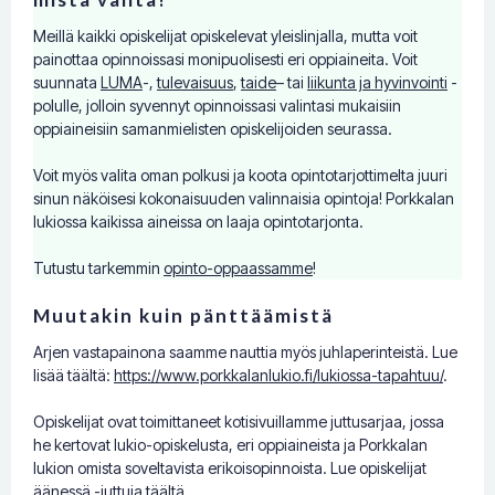
Meillä kaikki opiskelijat opiskelevat yleislinjalla, mutta voit
painottaa opinnoissasi monipuolisesti eri oppiaineita. Voit
suunnata
LUMA
-,
tulevaisuus
,
taide
– tai
liikunta ja hyvinvointi
-
polulle, jolloin syvennyt opinnoissasi valintasi mukaisiin
oppiaineisiin samanmielisten opiskelijoiden seurassa.
Voit myös valita oman polkusi ja koota opintotarjottimelta juuri
sinun näköisesi kokonaisuuden valinnaisia opintoja! Porkkalan
lukiossa kaikissa aineissa on laaja opintotarjonta.
Tutustu tarkemmin
opinto-oppaassamme
!
Muutakin kuin pänttäämistä
Arjen vastapainona saamme nauttia myös juhlaperinteistä. Lue
lisää täältä:
https://www.porkkalanlukio.fi/lukiossa-tapahtuu/
.
Opiskelijat ovat toimittaneet kotisivuillamme juttusarjaa, jossa
he kertovat lukio-opiskelusta, eri oppiaineista ja Porkkalan
lukion omista soveltavista erikoisopinnoista. Lue opiskelijat
äänessä -juttuja
täältä
.