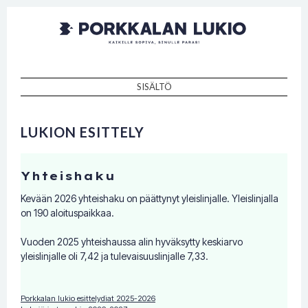
Porkkalan
Kaikille sopiva, sinulle paras!
lukio
SISÄLTÖ
SKIP TO CONTENT
LUKION ESITTELY
Yhteishaku
Kevään 2026 yhteishaku on päättynyt yleislinjalle. Yleislinjalla
on 190 aloituspaikkaa.
Vuoden 2025 yhteishaussa alin hyväksytty keskiarvo
yleislinjalle oli 7,42 ja tulevaisuuslinjalle 7,33.
Porkkalan lukio esittelydiat 2025-2026