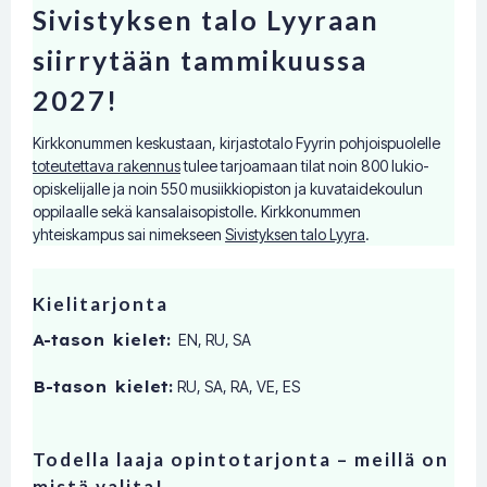
Sivistyksen talo Lyyraan
siirrytään tammikuussa
2027!
Kirkkonummen keskustaan, kirjastotalo Fyyrin pohjoispuolelle
toteutettava rakennus
tulee tarjoamaan tilat noin 800 lukio-
opiskelijalle ja noin 550 musiikkiopiston ja kuvataidekoulun
oppilaalle sekä kansalaisopistolle. Kirkkonummen
yhteiskampus sai nimekseen
Sivistyksen talo Lyyra
.
Kielitarjonta
A-tason kielet:
EN, RU, SA
B-tason kielet:
RU, SA, RA, VE, ES
Todella laaja opintotarjonta – meillä on
mistä valita!