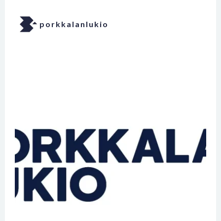
porkkalanlukio