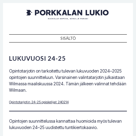
Porkkalan
Kaikille sopiva, sinulle paras!
lukio
SISÄLTÖ
SKIP TO CONTENT
LUKUVUOSI 24-25
Opintotarjotin on tarkoitettu tulevan lukuvuoden 2024–2025
opintojen suunnitteluun. Varsinainen valintatarjotin julkaistaan
Wilmassa maaliskuussa 2024. Tämän jälkeen valinnat tehdään
Wilmaan.
Opintotarjotin 24-25 opiskelijat 240214
Opintojen suunnittelussa kannattaa huomioida myös tulevan
lukuvuoden 24–25 uudistettu tuntikiertokaavio.