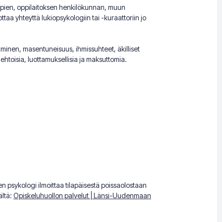
hempien, oppilaitoksen henkilökunnan, muun
aa yhteyttä lukiopsykologiin tai -kuraattoriin jo
äminen, masentuneisuus, ihmissuhteet, äkilliset
ehtoisia, luottamuksellisia ja maksuttomia.
en psykologi ilmoittaa tilapäisestä poissaolostaan
ältä:
Opiskeluhuollon palvelut | Länsi-Uudenmaan