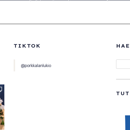
TIKTOK
HAE
Etsi
@porkkalanlukio
TU