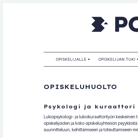
Porkkala
Kaikille sopiva, sinulle paras!
SKIP TO CONTENT
OPISKELIJALLE
OPISKELIJAN TUKI
OPISKELUHUOLTO
Psykologi ja kuraattori
Lukiopsykologi- ja lukiokuraattorityön keskeinen ta
opiskelijoiden ja koko opiskeluyhteisön psyykkistä j
suunnitteluun, kehittämiseen ja toteuttamiseen m