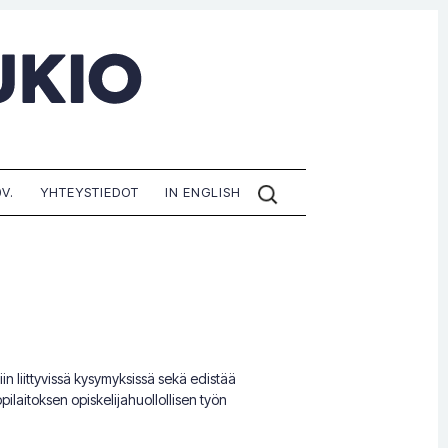
ETSI
V.
YHTEYSTIEDOT
IN ENGLISH
SIVUILTA:
in liittyvissä kysymyksissä sekä edistää
pilaitoksen opiskelijahuollollisen työn