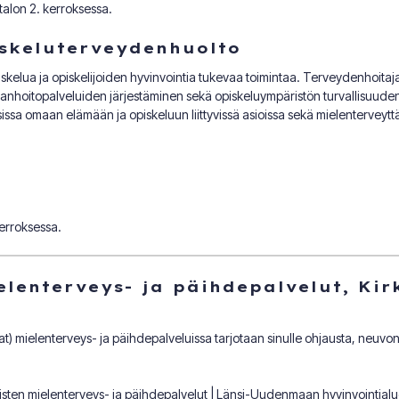
talon 2. kerroksessa.
iskeluterveydenhuolto
kelua ja opiskelijoiden hyvinvointia tukevaa toimintaa. Terveydenhoitaj
anhoitopalveluiden järjestäminen sekä opiskeluympäristön turvallisuuden
ssa omaan elämään ja opiskeluun liittyvissä asioissa sekä mielenterveytt
kerroksessa.
ielenterveys- ja päihdepalvelut, K
aat) mielenterveys- ja päihdepalveluissa tarjotaan sinulle ohjausta, neuvont
isten mielenterveys- ja päihdepalvelut | Länsi-Uudenmaan hyvinvointial