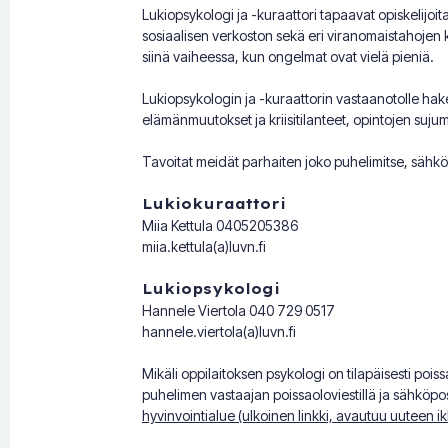
Lukiopsykologi ja -kuraattori tapaavat opiskelijoi
sosiaalisen verkoston sekä eri viranomaistahojen k
siinä vaiheessa, kun ongelmat ovat vielä pieniä.
Lukiopsykologin ja -kuraattorin vastaanotolle hake
elämänmuutokset ja kriisitilanteet, opintojen sujum
Tavoitat meidät parhaiten joko puhelimitse, sähköp
Lukiokuraattori
Miia Kettula 0405205386
miia.kettula(a)luvn.fi
Lukiopsykologi
Hannele Viertola 040 729 0517
hannele.viertola(a)luvn.fi
Mikäli oppilaitoksen psykologi on tilapäisesti pois
puhelimen vastaajan poissaoloviestillä ja sähköpos
hyvinvointialue (ulkoinen linkki, avautuu uuteen 