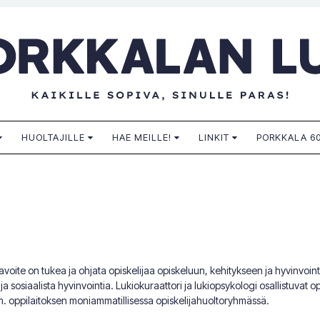
n lukio
HUOLTAJILLE
HAE MEILLE!
LINKIT
PORKKALA 60
voite on tukea ja ohjata opiskelijaa opiskeluun, kehitykseen ja hyvinvointi
a sosiaalista hyvinvointia. Lukiokuraattori ja lukiopsykologi osallistuvat op
m. oppilaitoksen moniammatillisessa opiskelijahuoltoryhmässä.