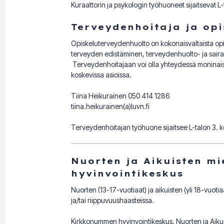
Kuraattorin ja psykologin työhuoneet sijaitsevat L-
Terveydenhoitaja ja op
Opiskeluterveydenhuolto on kokonaisvaltaista opis
terveyden edistäminen, terveydenhuolto- ja saira
Terveydenhoitajaan voi olla yhteydessä moninaisi
koskevissa asioissa.
Tiina Heikurainen 050 414 1286
tiina.heikurainen(a)luvn.fi
Terveydenhoitajan työhuone sijaitsee L-talon 3. 
Nuorten ja Aikuisten m
hyvinvointikeskus
Nuorten (13-17-vuotiaat) ja aikuisten (yli 18-vuoti
ja/tai riippuvuushaasteissa.
Kirkkonummen hyvinvointikeskus, Nuorten ja Aiku