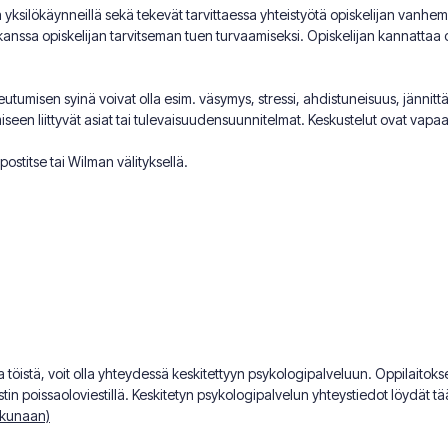
ta yksilökäynneillä sekä tekevät tarvittaessa yhteistyötä opiskelijan van
anssa opiskelijan tarvitseman tuen turvaamiseksi. Opiskelijan kannattaa ott
utumisen syinä voivat olla esim. väsymys, stressi, ahdistuneisuus, jännitt
iseen liittyvät asiat tai tulevaisuudensuunnitelmat. Keskustelut ovat vapaa
ostitse tai Wilman välityksellä.
sa töistä, voit olla yhteydessä keskitettyyn psykologipalveluun. Oppilaitoks
tin poissaoloviestillä. Keskitetyn psykologipalvelun yhteystiedot löydät tä
ikkunaan)