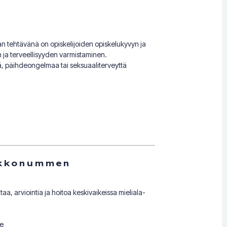
an tehtävänä on opiskelijoiden opiskelukyvyn ja
 ja terveellisyyden varmistaminen.
ä, päihdeongelmaa tai seksuaaliterveyttä
irkkonummen
aa, arviointia ja hoitoa keskivaikeissa mieliala-
ue