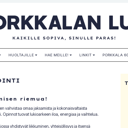
n lukio
HUOLTAJILLE
HAE MEILLE!
LINKIT
PORKKALA 60
OINTI
umisen riemua!
den vahvistaa omaa jaksamista ja kokonaisvaltaista
sti. Opinnot tuovat lukioarkeen iloa, energiaa ja vaihtelua.
ssa yhdistyvät liikkuminen, yhteisöllisyys ja itsensä