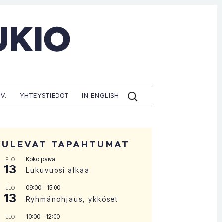
ETSI
V.
YHTEYSTIEDOT
IN ENGLISH
SIVUILTA:
TULEVAT TAPAHTUMAT
Koko päivä
ELO
13
Lukuvuosi alkaa
09:00
-
15:00
ELO
13
Ryhmänohjaus, ykköset
10:00
-
12:00
ELO