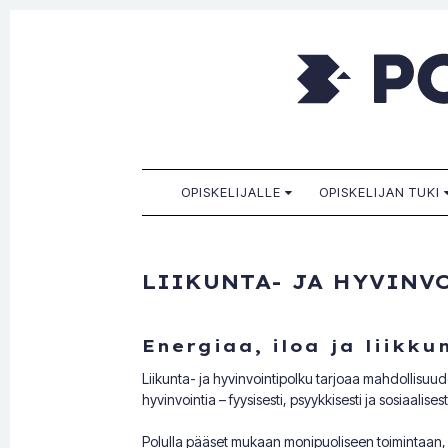
Porkkala
Kaikille sopiva, sinulle paras!
SKIP TO CONTENT
OPISKELIJALLE
OPISKELIJAN TUKI
LIIKUNTA- JA HYVINV
Energiaa, iloa ja liikk
Liikunta- ja hyvinvointipolku tarjoaa mahdollisuu
hyvinvointia – fyysisesti, psyykkisesti ja sosiaalise
Polulla pääset mukaan monipuoliseen toimintaan, jo