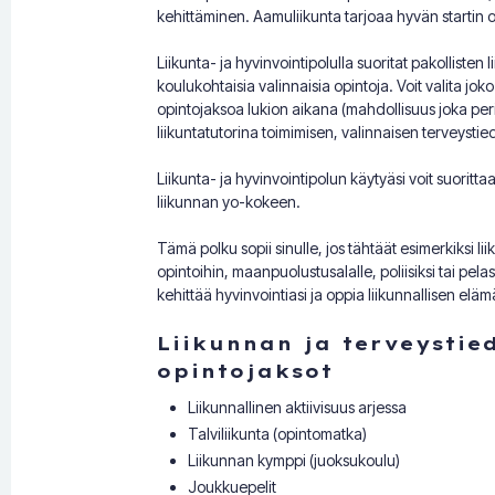
kehittäminen. Aamuliikunta tarjoaa hyvän startin op
Liikunta- ja hyvinvointipolulla suoritat pakollisten 
koulukohtaisia valinnaisia opintoja. Voit valita jo
opintojaksoa lukion aikana (mahdollisuus joka per
liikuntatutorina toimimisen, valinnaisen terveysti
Liikunta- ja hyvinvointipolun käytyäsi voit suoritt
liikunnan yo-kokeen.
Tämä polku sopii sinulle, jos tähtäät esimerkiksi li
opintoihin, maanpuolustusalalle, poliisiksi tai pelas
kehittää hyvinvointiasi ja oppia liikunnallisen elä
Liikunnan ja terveystie
opintojaksot
Liikunnallinen aktiivisuus arjessa
Talviliikunta (opintomatka)
Liikunnan kymppi (juoksukoulu)
Joukkuepelit