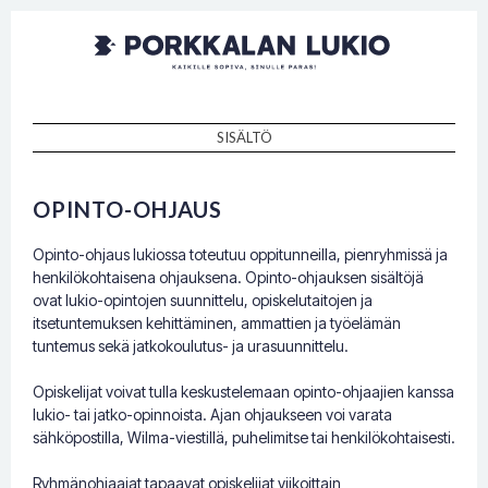
Porkkalan
Kaikille sopiva, sinulle paras!
lukio
SISÄLTÖ
SKIP TO CONTENT
OPINTO-OHJAUS
Opinto-ohjaus lukiossa toteutuu oppitunneilla, pienryhmissä ja
henkilökohtaisena ohjauksena. Opinto-ohjauksen sisältöjä
ovat lukio-opintojen suunnittelu, opiskelutaitojen ja
itsetuntemuksen kehittäminen, ammattien ja työelämän
tuntemus sekä jatkokoulutus- ja urasuunnittelu.
Opiskelijat voivat tulla keskustelemaan opinto-ohjaajien kanssa
lukio- tai jatko-opinnoista. Ajan ohjaukseen voi varata
sähköpostilla, Wilma-viestillä, puhelimitse tai henkilökohtaisesti.
Ryhmänohjaajat tapaavat opiskelijat viikoittain