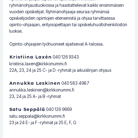
ryhmänohjaustuokiossa ja haastattelevat kaikki ensimmäisen
vuoden opiskelijat. Ryhmänohjaaja seuraa ryhmänsä
opiskelijoiden opintojen etenemistä ja ohjaa tarvittaessa
opinto-ohjaajan, erityisopettajan tai opiskeluhuoltohenkilöstön
luokse.
Opinto-ohjaajien työhuoneet sijaitsevat A-talossa.
Kristiina Laxén
040 126 9343
kristiina.laxen@kirkkonummi.fi
22A, 23, 24 ja 25 C- ja D -ryhmät ja aikuislinjan ohjaus
Annukka Leskinen
040 583 4987
annukka.leskinen@kirkkonummi.fi
23, 24 ja 25 A- ja B -ryhmät
Satu Seppälä
040 126 9669
satu.seppala@kirkkonummi.fi
23 ja 24 E- ja F -ryhmät ja 25 E, F, G