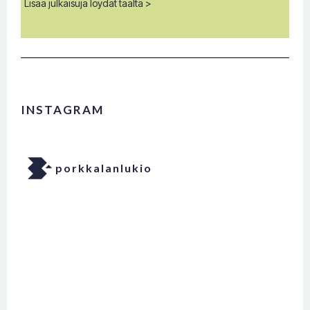
Lisää julkaisuja löydät täältä >
INSTAGRAM
porkkalanlukio