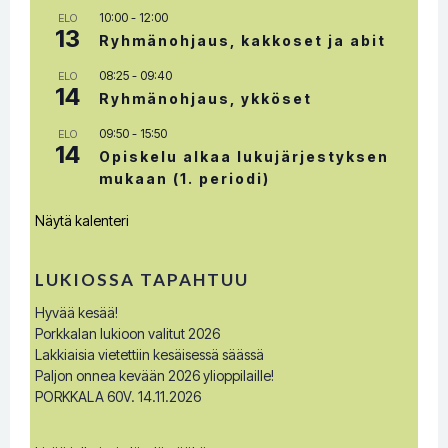
10:00
-
12:00
ELO
13
Ryhmänohjaus, kakkoset ja abit
08:25
-
09:40
ELO
14
Ryhmänohjaus, ykköset
09:50
-
15:50
ELO
14
Opiskelu alkaa lukujärjestyksen
mukaan (1. periodi)
Näytä kalenteri
LUKIOSSA TAPAHTUU
Hyvää kesää!
Porkkalan lukioon valitut 2026
Lakkiaisia vietettiin kesäisessä säässä
Paljon onnea kevään 2026 ylioppilaille!
PORKKALA 60V. 14.11.2026