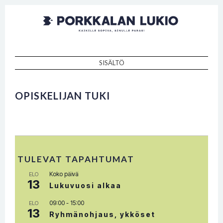
Porkkalan
Kaikille sopiva, sinulle paras!
lukio
SISÄLTÖ
SKIP TO CONTENT
OPISKELIJAN TUKI
TULEVAT TAPAHTUMAT
Koko päivä
ELO
13
Lukuvuosi alkaa
09:00
-
15:00
ELO
13
Ryhmänohjaus, ykköset