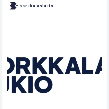
porkkalanlukio