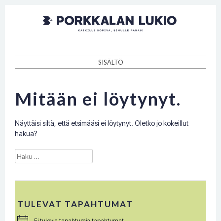
Porkkalan
Kaikille sopiva, sinulle paras!
lukio
SISÄLTÖ
SKIP TO CONTENT
Mitään ei löytynyt.
Näyttäisi siltä, että etsimääsi ei löytynyt. Oletko jo kokeillut
hakua?
Haku:
TULEVAT TAPAHTUMAT
Ei tulevia tapahtumia tapahtumat.