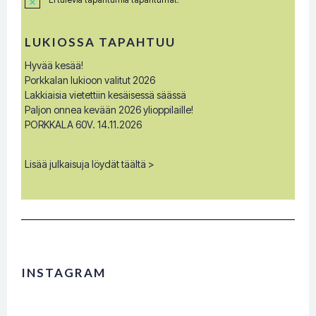
N
o
t
i
LUKIOSSA TAPAHTUU
c
e
Hyvää kesää!
Porkkalan lukioon valitut 2026
Lakkiaisia vietettiin kesäisessä säässä
Paljon onnea kevään 2026 ylioppilaille!
PORKKALA 60V. 14.11.2026
Lisää julkaisuja löydät täältä >
INSTAGRAM