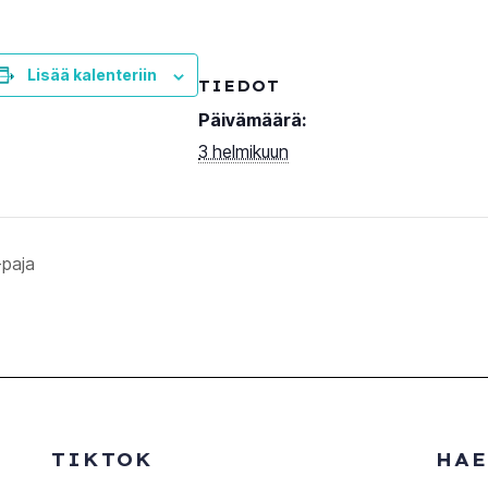
Lisää kalenteriin
TIEDOT
Päivämäärä:
3 helmikuun
-paja
TIKTOK
HAE