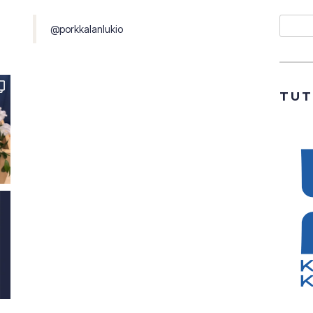
Etsi
@porkkalanlukio
TU