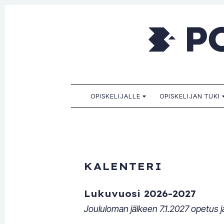
Porkkala
Kaikille sopiva, sinulle paras!
SKIP TO CONTENT
OPISKELIJALLE
OPISKELIJAN TUKI
KALENTERI
Lukuvuosi 2026-2027
Joululoman jälkeen 7.1.2027 opetus ja