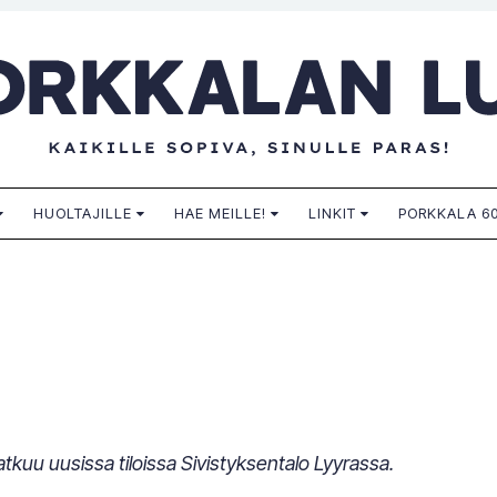
n lukio
HUOLTAJILLE
HAE MEILLE!
LINKIT
PORKKALA 60
tkuu uusissa tiloissa Sivistyksentalo Lyyrassa.