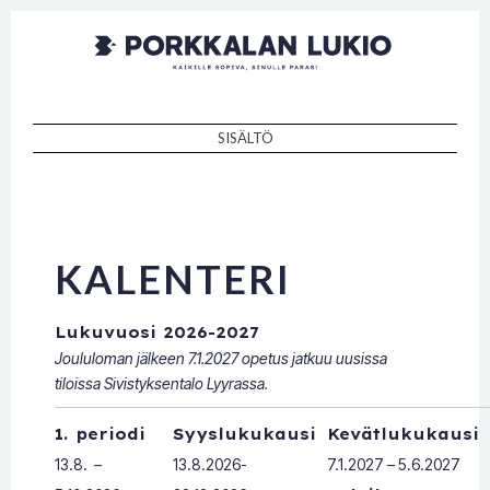
Porkkalan
Kaikille sopiva, sinulle paras!
lukio
SISÄLTÖ
SKIP TO CONTENT
KALENTERI
Lukuvuosi 2026-2027
Joululoman jälkeen 7.1.2027 opetus jatkuu uusissa
tiloissa Sivistyksentalo Lyyrassa.
1. periodi
Syyslukukausi
Kevätlukukausi
13.8. –
13.8.2026-
7.1.2027 – 5.6.2027