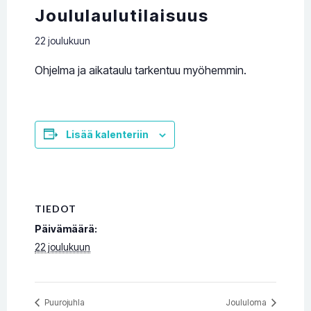
Joululaulutilaisuus
22 joulukuun
Ohjelma ja aikataulu tarkentuu myöhemmin.
Lisää kalenteriin
TIEDOT
Päivämäärä:
22 joulukuun
Puurojuhla
Joululoma