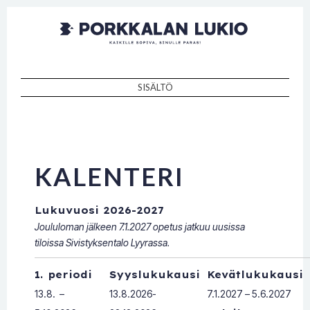
Porkkalan
Kaikille sopiva, sinulle paras!
lukio
SISÄLTÖ
SKIP TO CONTENT
KALENTERI
Lukuvuosi 2026-2027
Joululoman jälkeen 7.1.2027 opetus jatkuu uusissa
tiloissa Sivistyksentalo Lyyrassa.
1. periodi
Syyslukukausi
Kevätlukukausi
13.8. –
13.8.2026-
7.1.2027 – 5.6.2027