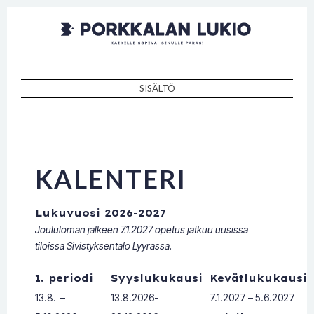
Porkkalan
Kaikille sopiva, sinulle paras!
lukio
SISÄLTÖ
SKIP TO CONTENT
KALENTERI
Lukuvuosi 2026-2027
Joululoman jälkeen 7.1.2027 opetus jatkuu uusissa
tiloissa Sivistyksentalo Lyyrassa.
1. periodi
Syyslukukausi
Kevätlukukausi
13.8. –
13.8.2026-
7.1.2027 – 5.6.2027