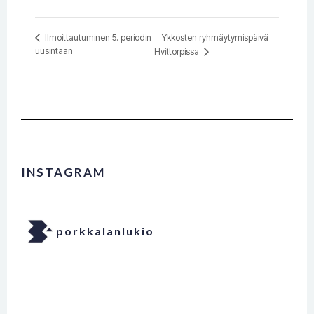
Ykkösten ryhmäytymispäivä
Ilmoittautuminen 5. periodin
uusintaan
Hvittorpissa
INSTAGRAM
porkkalanlukio