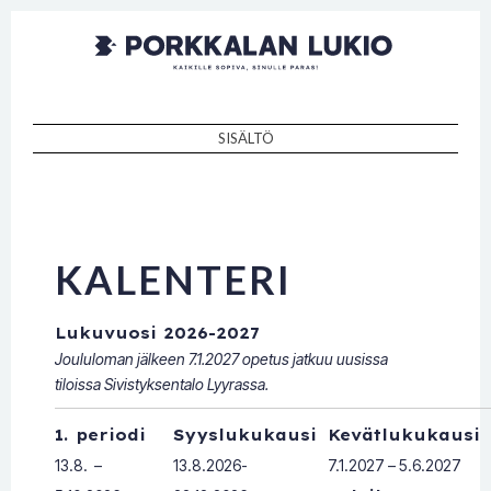
Porkkalan
Kaikille sopiva, sinulle paras!
lukio
SISÄLTÖ
SKIP TO CONTENT
KALENTERI
Lukuvuosi 2026-2027
Joululoman jälkeen 7.1.2027 opetus jatkuu uusissa
tiloissa Sivistyksentalo Lyyrassa.
1. periodi
Syyslukukausi
Kevätlukukausi
13.8. –
13.8.2026-
7.1.2027 – 5.6.2027