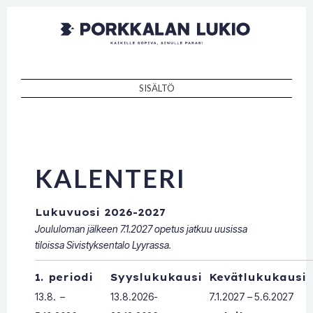
Porkkalan
Kaikille sopiva, sinulle paras!
lukio
SISÄLTÖ
SKIP TO CONTENT
KALENTERI
Lukuvuosi 2026-2027
Joululoman jälkeen 7.1.2027 opetus jatkuu uusissa
tiloissa Sivistyksentalo Lyyrassa.
1. periodi
Syyslukukausi
Kevätlukukausi
13.8. –
13.8.2026-
7.1.2027 – 5.6.2027