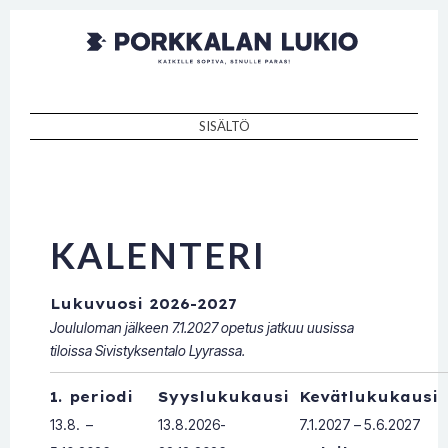
Porkkalan
Kaikille sopiva, sinulle paras!
lukio
SISÄLTÖ
SKIP TO CONTENT
KALENTERI
Lukuvuosi 2026-2027
Joululoman jälkeen 7.1.2027 opetus jatkuu uusissa
tiloissa Sivistyksentalo Lyyrassa.
1. periodi
Syyslukukausi
Kevätlukukausi
13.8. –
13.8.2026-
7.1.2027 – 5.6.2027