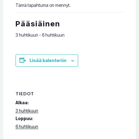
Tämä tapahtuma on mennyt.
Pääsiäinen
3 huhtikuun
-
6 huhtikuun
Lisää kalenteriin
TIEDOT
Alkaa:
3 huhtikuun
Loppuu:
6 huhtikuun