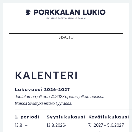
Porkkalan
Kaikille sopiva, sinulle paras!
lukio
SISÄLTÖ
SKIP TO CONTENT
KALENTERI
Lukuvuosi 2026-2027
Joululoman jälkeen 7.1.2027 opetus jatkuu uusissa
tiloissa Sivistyksentalo Lyyrassa.
1. periodi
Syyslukukausi
Kevätlukukausi
13.8. –
13.8.2026-
7.1.2027 – 5.6.2027