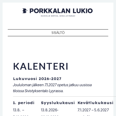
Porkkalan
Kaikille sopiva, sinulle paras!
lukio
SISÄLTÖ
SKIP TO CONTENT
KALENTERI
Lukuvuosi 2026-2027
Joululoman jälkeen 7.1.2027 opetus jatkuu uusissa
tiloissa Sivistyksentalo Lyyrassa.
1. periodi
Syyslukukausi
Kevätlukukausi
13.8. –
13.8.2026-
7.1.2027 – 5.6.2027