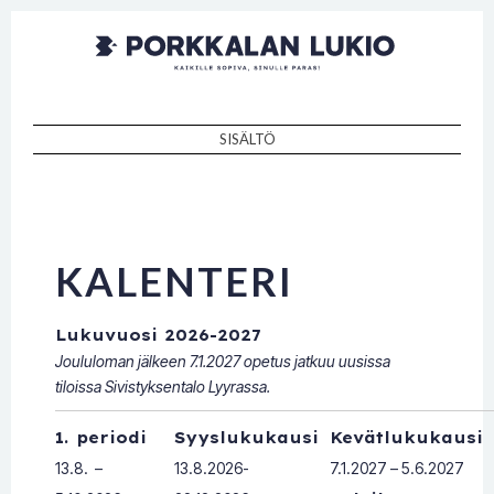
Porkkalan
Kaikille sopiva, sinulle paras!
lukio
SISÄLTÖ
SKIP TO CONTENT
KALENTERI
Lukuvuosi 2026-2027
Joululoman jälkeen 7.1.2027 opetus jatkuu uusissa
tiloissa Sivistyksentalo Lyyrassa.
1. periodi
Syyslukukausi
Kevätlukukausi
13.8. –
13.8.2026-
7.1.2027 – 5.6.2027