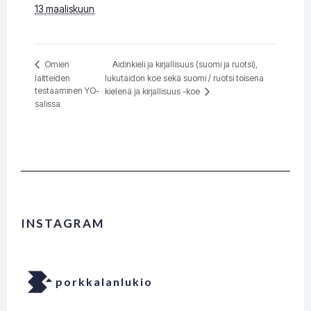
13 maaliskuun
Äidinkieli ja kirjallisuus (suomi ja ruotsi),
Omien
laitteiden
lukutaidon koe sekä suomi / ruotsi toisena
testaaminen YO-
kielenä ja kirjallisuus -koe
salissa
INSTAGRAM
porkkalanlukio