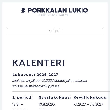
Porkkalan
Kaikille sopiva, sinulle paras!
lukio
SISÄLTÖ
SKIP TO CONTENT
KALENTERI
Lukuvuosi 2026-2027
Joululoman jälkeen 7.1.2027 opetus jatkuu uusissa
tiloissa Sivistyksentalo Lyyrassa.
1. periodi
Syyslukukausi
Kevätlukukausi
13.8. –
13.8.2026-
7.1.2027 – 5.6.2027