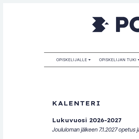
Porkkala
Kaikille sopiva, sinulle paras!
SKIP TO CONTENT
OPISKELIJALLE
OPISKELIJAN TUKI
KALENTERI
Lukuvuosi 2026-2027
Joululoman jälkeen 7.1.2027 opetus ja