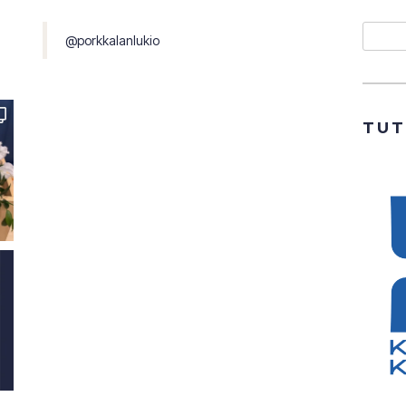
Etsi
@porkkalanlukio
TU