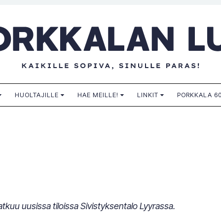
n lukio
HUOLTAJILLE
HAE MEILLE!
LINKIT
PORKKALA 60
tkuu uusissa tiloissa Sivistyksentalo Lyyrassa.