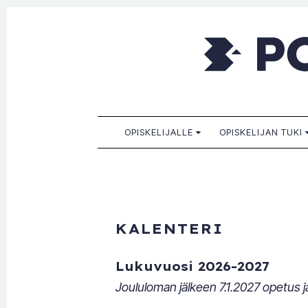
Porkkala
Kaikille sopiva, sinulle paras!
SKIP TO CONTENT
OPISKELIJALLE
OPISKELIJAN TUKI
KALENTERI
Lukuvuosi 2026-2027
Joululoman jälkeen 7.1.2027 opetus ja