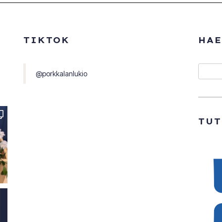
TIKTOK
HAE
Etsi
@porkkalanlukio
TU