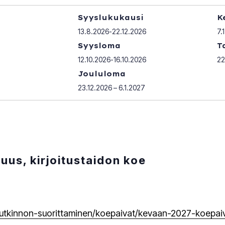
Syyslukukausi
K
13.8.2026-22.12.2026
7.
Syysloma
T
12.10.2026-16.10.2026
22
Joululoma
23.12.2026 – 6.1.2027
isuus, kirjoitustaidon koe
fi/tutkinnon-suorittaminen/koepaivat/kevaan-2027-koepai