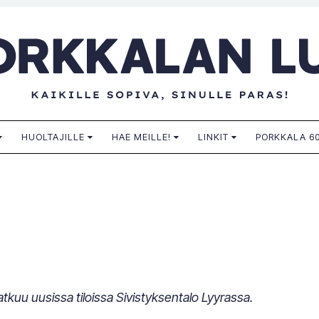
n lukio
HUOLTAJILLE
HAE MEILLE!
LINKIT
PORKKALA 60
tkuu uusissa tiloissa Sivistyksentalo Lyyrassa.