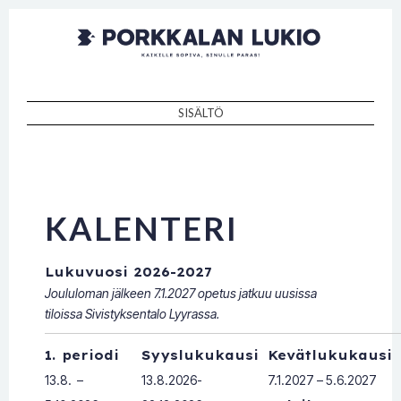
Porkkalan
Kaikille sopiva, sinulle paras!
lukio
SISÄLTÖ
SKIP TO CONTENT
KALENTERI
Lukuvuosi 2026-2027
Joululoman jälkeen 7.1.2027 opetus jatkuu uusissa
tiloissa Sivistyksentalo Lyyrassa.
1. periodi
Syyslukukausi
Kevätlukukausi
13.8. –
13.8.2026-
7.1.2027 – 5.6.2027