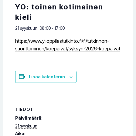
YO: toinen kotimainen
kieli
21 syyskuun. 08:00
-
17:00
https://www.ylioppilastutkinto.fi/fi/tutkinnon-
suorittaminen/koepaivat/syksyn-2026-koepaivat
Lisää kalenteriin
TIEDOT
Päivämäärä:
21 syyskuun
Aika: