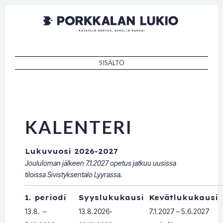
Porkkalan
Kaikille sopiva, sinulle paras!
lukio
SISÄLTÖ
SKIP TO CONTENT
KALENTERI
Lukuvuosi 2026-2027
Joululoman jälkeen 7.1.2027 opetus jatkuu uusissa
tiloissa Sivistyksentalo Lyyrassa.
1. periodi
Syyslukukausi
Kevätlukukausi
13.8. –
13.8.2026-
7.1.2027 – 5.6.2027