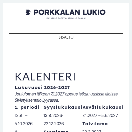
Porkkalan
Kaikille sopiva, sinulle paras!
lukio
SISÄLTÖ
SKIP TO CONTENT
KALENTERI
Lukuvuosi 2026-2027
Joululoman jälkeen 7.1.2027 opetus jatkuu uusissa tiloissa
Sivistyksentalo Lyyrassa.
1. periodi
Syyslukukausi
Kevätlukukausi
13.8. –
13.8.2026-
7.1.2027 – 5.6.2027
5.10.2026
22.12.2026
Talviloma
2.
Syysloma
22.2.2027 –