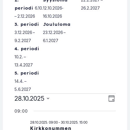
periodi
6.10.
12.10.2026-
26.2.2027
– 2.12.2026
16.10.2026
3. periodi
Joululoma
3.12.2026 –
23.12.2026 –
9.2.2027
6.1.2027
4. periodi
10.2. –
13.4.2027
5. periodi
14.4. –
5.6.2027
28.10.2025
Tapahtumat
T
N
P
ä
V
a
i
ä
09:00
a
for
v
l
p
ä
28.10.2025. 09:00
-
30.10.2025. 15:00
k
i
Kirkkonummen