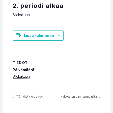
2. periodi alkaa
6 lokakuun
Lisää kalenteriin
TIEDOT
Päivämäärä:
6 lokakuun
YO: lyhyt vieras kieli
Kakkosten vanhempainilta