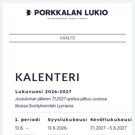
Porkkalan
Kaikille sopiva, sinulle paras!
lukio
SISÄLTÖ
SKIP TO CONTENT
KALENTERI
Lukuvuosi 2026-2027
Joululoman jälkeen 7.1.2027 opetus jatkuu uusissa
tiloissa Sivistyksentalo Lyyrassa.
1. periodi
Syyslukukausi
Kevätlukukausi
13.8. –
13.8.2026-
7.1.2027 – 5.6.2027