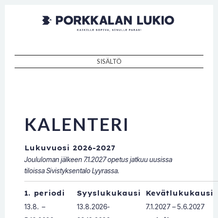
Porkkalan
Kaikille sopiva, sinulle paras!
lukio
SISÄLTÖ
SKIP TO CONTENT
KALENTERI
Lukuvuosi 2026-2027
Joululoman jälkeen 7.1.2027 opetus jatkuu uusissa
tiloissa Sivistyksentalo Lyyrassa.
1. periodi
Syyslukukausi
Kevätlukukausi
13.8. –
13.8.2026-
7.1.2027 – 5.6.2027