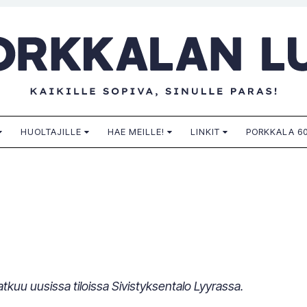
n lukio
HUOLTAJILLE
HAE MEILLE!
LINKIT
PORKKALA 60
tkuu uusissa tiloissa Sivistyksentalo Lyyrassa.