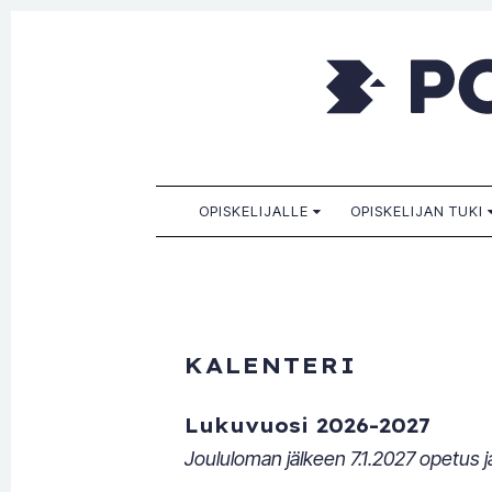
Porkkala
Kaikille sopiva, sinulle paras!
SKIP TO CONTENT
OPISKELIJALLE
OPISKELIJAN TUKI
KALENTERI
Lukuvuosi 2026-2027
Joululoman jälkeen 7.1.2027 opetus ja