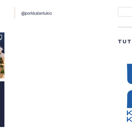
Etsi
@porkkalanlukio
TU