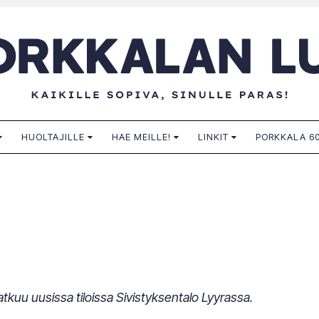
n lukio
HUOLTAJILLE
HAE MEILLE!
LINKIT
PORKKALA 60
tkuu uusissa tiloissa Sivistyksentalo Lyyrassa.