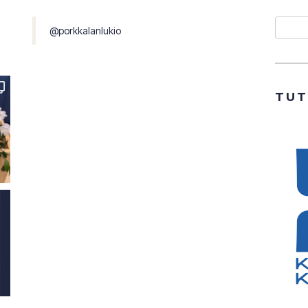
Etsi
@porkkalanlukio
TU