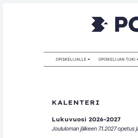
Porkkala
Kaikille sopiva, sinulle paras!
SKIP TO CONTENT
OPISKELIJALLE
OPISKELIJAN TUKI
KALENTERI
Lukuvuosi 2026-2027
Joululoman jälkeen 7.1.2027 opetus ja