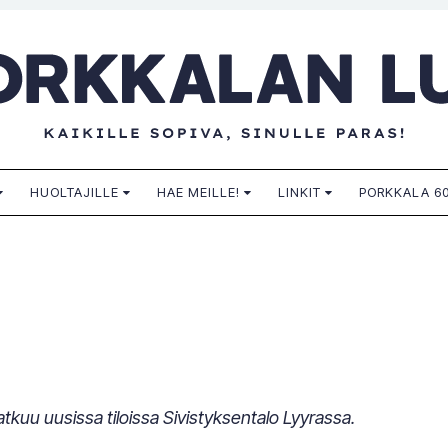
n lukio
HUOLTAJILLE
HAE MEILLE!
LINKIT
PORKKALA 60
tkuu uusissa tiloissa Sivistyksentalo Lyyrassa.