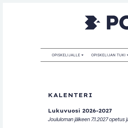
Porkkala
Kaikille sopiva, sinulle paras!
SKIP TO CONTENT
OPISKELIJALLE
OPISKELIJAN TUKI
KALENTERI
Lukuvuosi 2026-2027
Joululoman jälkeen 7.1.2027 opetus ja