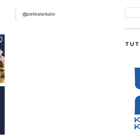
Etsi
@porkkalanlukio
TU