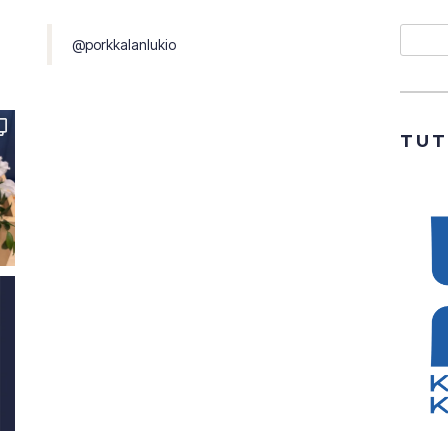
Etsi
@porkkalanlukio
TU