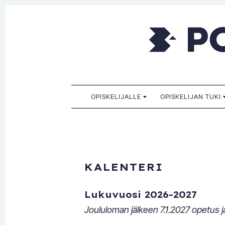
Porkkala
Kaikille sopiva, sinulle paras!
SKIP TO CONTENT
OPISKELIJALLE
OPISKELIJAN TUKI
KALENTERI
Lukuvuosi 2026-2027
Joululoman jälkeen 7.1.2027 opetus ja