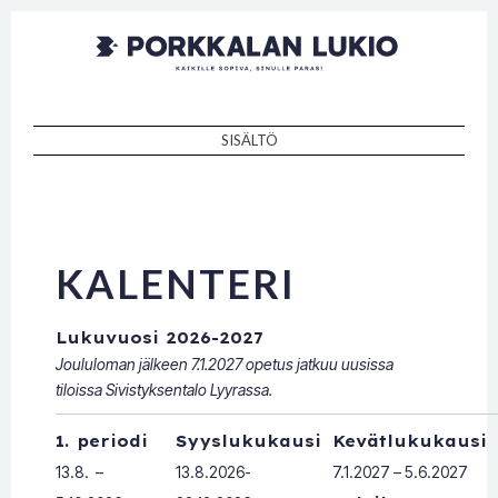
Porkkalan
Kaikille sopiva, sinulle paras!
lukio
SISÄLTÖ
SKIP TO CONTENT
KALENTERI
Lukuvuosi 2026-2027
Joululoman jälkeen 7.1.2027 opetus jatkuu uusissa
tiloissa Sivistyksentalo Lyyrassa.
1. periodi
Syyslukukausi
Kevätlukukausi
13.8. –
13.8.2026-
7.1.2027 – 5.6.2027