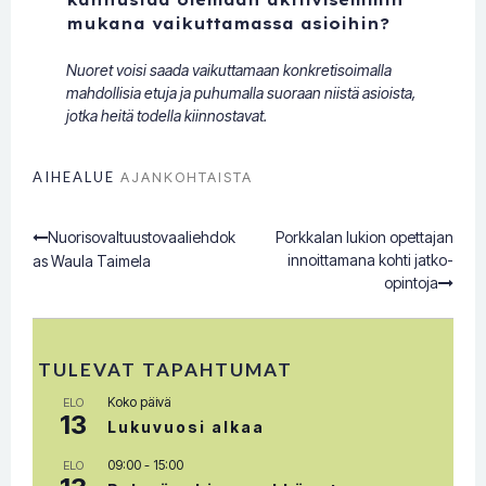
mukana vaikuttamassa asioihin?
Nuoret voisi saada vaikuttamaan konkretisoimalla
mahdollisia etuja ja puhumalla suoraan niistä asioista,
jotka heitä todella kiinnostavat.
AIHEALUE
AJANKOHTAISTA
Nuorisovaltuustovaaliehdok
Porkkalan lukion opettajan
Post
innoittamana kohti jatko-
as Waula Taimela
opintoja
navigation
TULEVAT TAPAHTUMAT
Koko päivä
ELO
13
Lukuvuosi alkaa
09:00
-
15:00
ELO