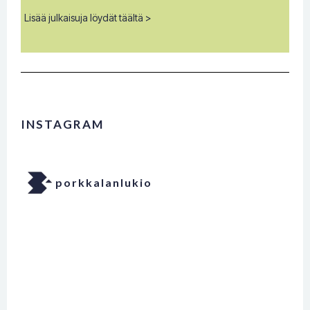
Lisää julkaisuja löydät täältä >
INSTAGRAM
porkkalanlukio