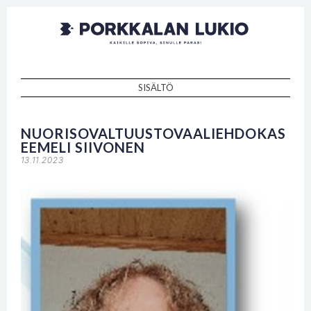
Porkkalan
Kaikille sopiva, sinulle paras!
lukio
SISÄLTÖ
SKIP TO CONTENT
NUORISOVALTUUSTOVAALIEHDOKAS
EEMELI SIIVONEN
13.11.2023