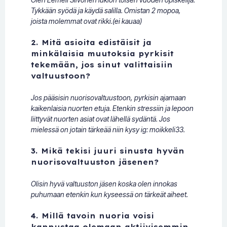
Tykkään syödä ja käydä salilla. Omistan 2 mopoa,
joista molemmat ovat rikki.(ei kauaa)
2. Mitä asioita edistäisit ja
minkälaisia muutoksia pyrkisit
tekemään, jos sinut valittaisiin
valtuustoon?
Jos pääsisin nuorisovaltuustoon, pyrkisin ajamaan
kaikenlaisia nuorten etuja. Etenkin stressiin ja lepoon
liittyvät nuorten asiat ovat lähellä sydäntä. Jos
mielessä on jotain tärkeää niin kysy ig: moikkeli33.
3. Mikä tekisi juuri sinusta hyvän
nuorisovaltuuston jäsenen?
Olisin hyvä valtuuston jäsen koska olen innokas
puhumaan etenkin kun kyseessä on tärkeät aiheet.
4. Millä tavoin nuoria voisi
kannustaa olemaan aktiivisemmin