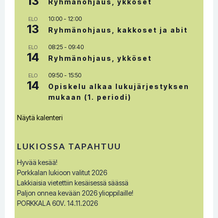
13
Ryhmänohjaus, ykköset
10:00
-
12:00
ELO
13
Ryhmänohjaus, kakkoset ja abit
08:25
-
09:40
ELO
14
Ryhmänohjaus, ykköset
09:50
-
15:50
ELO
14
Opiskelu alkaa lukujärjestyksen
mukaan (1. periodi)
Näytä kalenteri
LUKIOSSA TAPAHTUU
Hyvää kesää!
Porkkalan lukioon valitut 2026
Lakkiaisia vietettiin kesäisessä säässä
Paljon onnea kevään 2026 ylioppilaille!
PORKKALA 60V. 14.11.2026