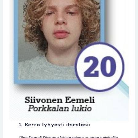
1. Kerro lyhyesti itsestäsi:
Olen Eemeli Siivonen lukion toisen vuoden opiskelija.