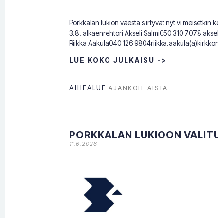
Porkkalan lukion väestä siirtyvät nyt viimeisetkin
3.8. alkaenrehtori Akseli Salmi050 310 7078 aksel
Riikka Aakula040 126 9804riikka.aakula(a)kirkkon
LUE KOKO JULKAISU ->
AIHEALUE
AJANKOHTAISTA
PORKKALAN LUKIOON VALIT
11.6.2026