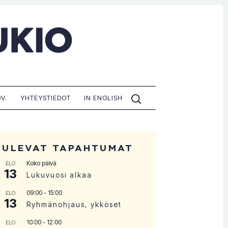
ETSI
V.
YHTEYSTIEDOT
IN ENGLISH
SIVUILTA:
TULEVAT TAPAHTUMAT
Koko päivä
ELO
13
Lukuvuosi alkaa
09:00
-
15:00
ELO
13
Ryhmänohjaus, ykköset
10:00
-
12:00
ELO