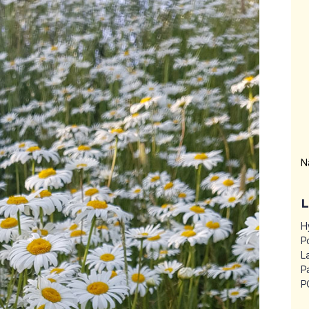
N
H
P
L
P
P