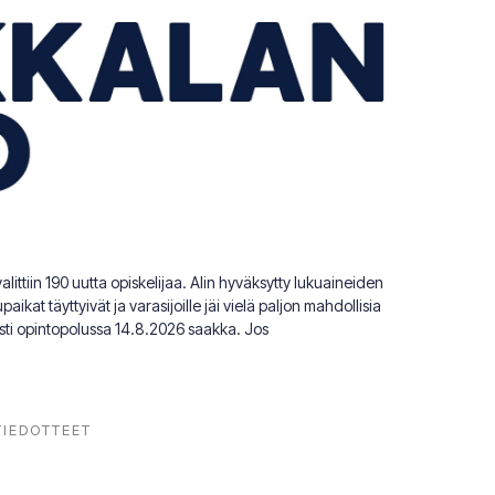
ittiin 190 uutta opiskelijaa. Alin hyväksytty lukuaineiden
aikat täyttyivät ja varasijoille jäi vielä paljon mahdollisia
sesti opintopolussa 14.8.2026 saakka. Jos
TIEDOTTEET