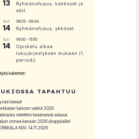
13
Ryhmänohjaus, kakkoset ja
abit
08:25
-
09:40
ELO
14
Ryhmänohjaus, ykköset
09:50
-
15:50
ELO
14
Opiskelu alkaa
lukujärjestyksen mukaan (1.
periodi)
äytä kalenteri
LUKIOSSA TAPAHTUU
yvää kesää!
orkkalan lukioon valitut 2026
akkiaisia vietettiin kesäisessä säässä
aljon onnea kevään 2026 ylioppilaille!
ORKKALA 60V. 14.11.2026