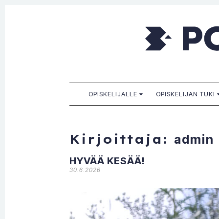
Porkkala
Kaikille sopiva, sinulle paras!
SKIP TO CONTENT
OPISKELIJALLE
OPISKELIJAN TUKI
Kirjoittaja:
admin
HYVÄÄ KESÄÄ!
30.6.2026