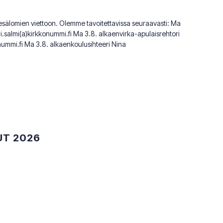
 kesälomien viettoon. Olemme tavoitettavissa seuraavasti: Ma
i.salmi(a)kirkkonummi.fi Ma 3.8. alkaenvirka-apulaisrehtori
ummi.fi Ma 3.8. alkaenkoulusihteeri Nina
UT 2026