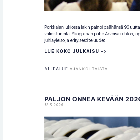
Porkkalan lukiossa lakin painoi päähänsä 96 uutta 
valmistuneita! Ylioppilaan puhe Arvoisa rehtori, o
juhlayleisö ja erityisesti te uudet
LUE KOKO JULKAISU ->
AIHEALUE
AJANKOHTAISTA
PALJON ONNEA KEVÄÄN 2026
12.5.2026