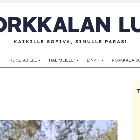
n lukio
HUOLTAJILLE
HAE MEILLE!
LINKIT
PORKKALA 60