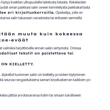
öytyy koetilan ulkopuolelle laitetusta listasta. Kokelaiden
Löydät oman paikkasi salin oveen kiinnitetystä paikkakartasta
ee eri kirjoituskerroilla.
Opiskelija, jolle on
aikkansa salin takaosan varastoista tai erikseen sermeillä
mitään muuta kuin kokeessa
 koe-eväät
t valmiiksi tarjottimelle ennen saliin siirtymistä. Omissa
dolliset tekstit on poistettava tai
ON KIELLETTY.
lykellot tuominen saliin on kielletty ja niiden löytyminen
ksestä seuraa rangaistuksena saman kirjoituskerran kaikkien yo-
kelas jättää arvotavaransa kotiin tai omaan lukolliseen