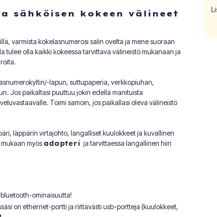
Li
 ja sähköisen kokeen välineet
lillä, varmista kokelasnumerosi salin ovelta ja mene suoraan
alla tulee olla kaikki kokeessa tarvittava välineistö mukanaan ja
roita.
lasnumerokyltin/-lapun, suttupaperia, verkkopiuhan,
n. Jos paikaltasi puuttuu jokin edellä manituista
palveluvastaavalle. Toimi samoin, jos paikallasi oleva välineistö
, läppärin virtajohto, langalliset kuulokkeet ja kuvallinen
een mukaan myös
adapteri
ja tarvittaessa langallinen hiiri
n bluetooth-ominaisuutta!
säsi on ethernet-portti ja riittävästi usb-portteja (kuulokkeet,