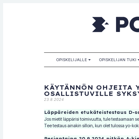
Porkkala
Kaikille sopiva, sinulle paras!
SKIP TO CONTENT
OPISKELIJALLE
OPISKELIJAN TUKI
KÄYTÄNNÖN OHJEITA 
OSALLISTUVILLE SYKS
23.8.2024
Läppäreiden etukäteistestaus D-s
Jos mietit läppärisi toimivuutta, tule testaamaan se
Tee testaus ainakin silloin, kun olet tulossa yo-ko
Perjantaina 20.9.2024 pitkän A-ki