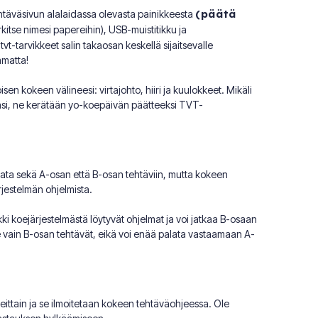
htäväsivun alalaidassa olevasta painikkeesta
(päätä
rkitse nimesi papereihin), USB-muistitikku ja
t-tarvikkeet salin takaosan keskellä sijaitsevalle
amatta!
sen kokeen välineesi: virtajohto, hiiri ja kuulokkeet. Mikäli
äsi, ne kerätään yo-koepäivän päätteeksi TVT-
astata sekä A-osan että B-osan tehtäviin, mutta kokeen
jestelmän ohjelmista.
i koejärjestelmästä löytyvät ohjelmat ja voi jatkaa B-osaan
 vain B-osan tehtävät, eikä voi enää palata vastaamaan A-
ittain ja se ilmoitetaan kokeen tehtäväohjeessa. Ole