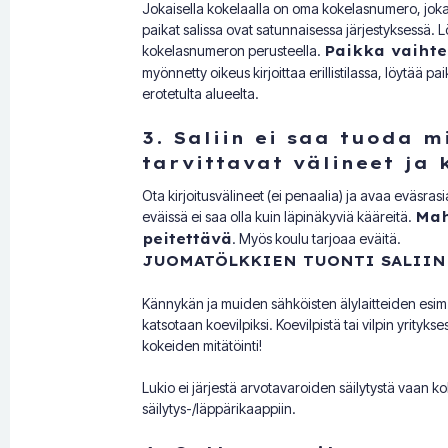
Jokaisella kokelaalla on oma kokelasnumero, joka l
paikat salissa ovat satunnaisessa järjestyksessä. 
kokelasnumeron perusteella.
Paikka vaihtel
myönnetty oikeus kirjoittaa erillistilassa, löytää p
erotetulta alueelta.
3. Saliin ei saa tuoda 
tarvittavat välineet ja
Ota kirjoitusvälineet (ei penaalia) ja avaa eväsrasia
eväissä ei saa olla kuin läpinäkyviä kääreitä.
Mah
peitettävä
. Myös koulu tarjoaa eväitä.
JUOMATÖLKKIEN TUONTI SALIIN 
Kännykän ja muiden sähköisten älylaitteiden esim. ä
katsotaan koevilpiksi. Koevilpistä tai vilpin yrity
kokeiden mitätöinti!
Lukio ei järjestä arvotavaroiden säilytystä vaan ko
säilytys-/läppärikaappiin.