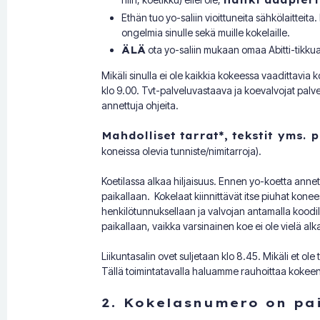
hanki adapteri
Ethän tuo yo-saliin vioittuneita sähkölaitteit
ongelmia sinulle sekä muille kokelaille.
ÄLÄ
ota yo-saliin mukaan omaa Abitti-tikkua
Mikäli sinulla ei ole kaikkia kokeessa vaadittavia 
klo 9.00. Tvt-palveluvastaava ja koevalvojat palvel
annettuja ohjeita.
Mahdolliset tarrat*, tekstit yms. 
koneissa olevia tunniste/nimitarroja).
Koetilassa alkaa hiljaisuus. Ennen yo-koetta anneta
paikallaan. Kokelaat kiinnittävät itse piuhat konee
henkilötunnuksellaan ja valvojan antamalla koodilla
paikallaan, vaikka varsinainen koe ei ole vielä alk
Liikuntasalin ovet suljetaan klo 8.45. Mikäli et ole
Tällä toimintatavalla haluamme rauhoittaa kokeen
2. Kokelasnumero on pa