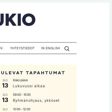
ETSI
V.
YHTEYSTIEDOT
IN ENGLISH
SIVUILTA:
TULEVAT TAPAHTUMAT
Koko päivä
ELO
13
Lukuvuosi alkaa
09:00
-
15:00
ELO
13
Ryhmänohjaus, ykköset
10:00
-
12:00
ELO