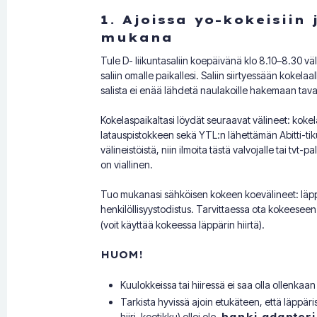
1. Ajoissa yo-kokeisiin
mukana
Tule D- liikuntasaliin koepäivänä klo 8.10–8.30 vä
saliin omalle paikallesi. Saliin siirtyessään kokela
salista ei enää lähdetä naulakoille hakemaan tava
Kokelaspaikaltasi löydät seuraavat välineet: koke
latauspistokkeen sekä YTL:n lähettämän Abitti-tiku
välineistöistä, niin ilmoita tästä valvojalle tai tvt-
on viallinen.
Tuo mukanasi sähköisen kokeen koevälineet: läppäri
henkilöllisyystodistus. Tarvittaessa ota kokees
(voit käyttää kokeessa läppärin hiirtä).
HUOM!
Kuulokkeissa tai hiiressä ei saa olla ollenkaa
Tarkista hyvissä ajoin etukäteen, että läppäris
hiiri, koetikku) ellei ole,