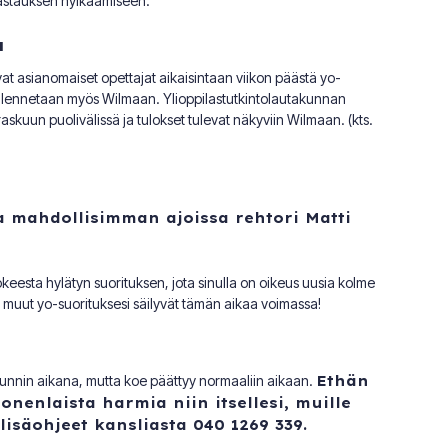
vastauksen hylkäämiseen.
u
vat asianomaiset opettajat aikaisintaan viikon päästä yo-
tallennetaan myös Wilmaan.
Ylioppilastutkintolautakunnan
askuun puolivälissä ja tulokset tulevat näkyviin Wilmaan. (kts.
a mahdollisimman ajoissa rehtori Matti
eesta hylätyn suorituksen, jota sinulla on oikeus uusia kolme
 muut yo-suorituksesi säilyvät tämän aikaa voimassa!
unnin aikana, mutta koe päättyy normaaliin aikaan.
Ethän
nenlaista harmia niin itsellesi, muille
 lisäohjeet kansliasta 040 1269 339.