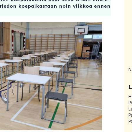
at tiedon koepaikastaan noin viikkoa ennen
N
H
P
L
P
P