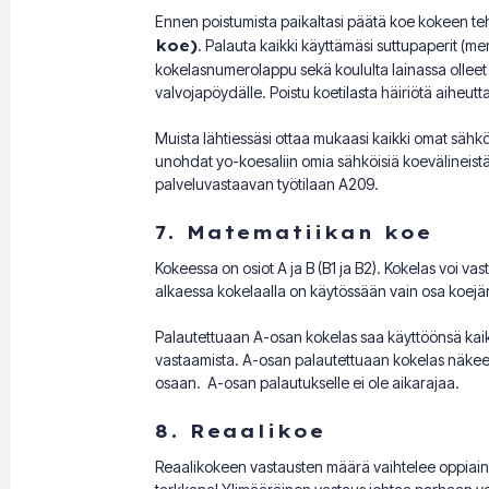
Ennen poistumista paikaltasi päätä koe kokeen te
koe)
. Palauta kaikki käyttämäsi suttupaperit (me
kokelasnumerolappu sekä koululta lainassa olleet tv
valvojapöydälle. Poistu koetilasta häiriötä aiheutt
Muista lähtiessäsi ottaa mukaasi kaikki omat sähköi
unohdat yo-koesaliin omia sähköisiä koevälineist
palveluvastaavan työtilaan A209.
7. Matematiikan koe
Kokeessa on osiot A ja B (B1 ja B2). Kokelas voi v
alkaessa kokelaalla on käytössään vain osa koejär
Palautettuaan A-osan kokelas saa käyttöönsä kaikk
vastaamista. A-osan palautettuaan kokelas näkee
osaan. A-osan palautukselle ei ole aikarajaa.
8. Reaalikoe
Reaalikokeen vastausten määrä vaihtelee oppiaine