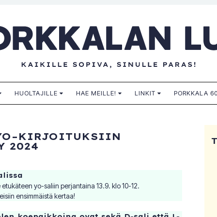
n lukio
HUOLTAJILLE
HAE MEILLE!
LINKIT
PORKKALA 60
YO–KIRJOITUKSIIN
Y 2024
alissa
 etukäteen yo-saliin perjantaina 13.9. klo 10-12.
keisiin ensimmäistä kertaa!
elen koepaikkoina ovat sekä D-sali että L-