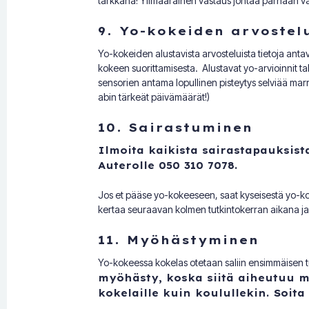
tarkkana! Ylimääräinen vastaus johtaa parhaan 
9. Yo-kokeiden arvostel
Yo-kokeiden alustavista arvosteluista tietoja anta
kokeen suorittamisesta. Alustavat yo-arvioinnit 
sensorien antama lopullinen pisteytys selviää marr
abin tärkeät päivämäärät!)
10. Sairastuminen
Ilmoita kaikista sairastapauksist
Auterolle 050 310 7078.
Jos et pääse yo-kokeeseen, saat kyseisestä yo-kok
kertaa seuraavan kolmen tutkintokerran aikana ja
11. Myöhästyminen
Yo-kokeessa kokelas otetaan saliin ensimmäisen t
myöhästy, koska siitä aiheutuu mo
kokelaille kuin koulullekin. Soita