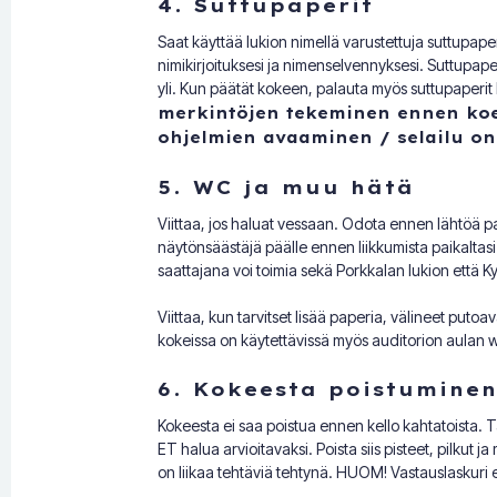
4. Suttupaperit
Saat käyttää lukion nimellä varustettuja suttupape
nimikirjoituksesi ja nimenselvennyksesi. Suttupaperi
yli. Kun päätät kokeen, palauta myös suttupaperit
merkintöjen tekeminen ennen koett
ohjelmien avaaminen / selailu on 
5. WC ja muu hätä
Viittaa, jos haluat vessaan.
Odota ennen lähtöä paik
näytönsäästäjä päälle ennen liikkumista paikaltas
saattajana voi toimia sekä Porkkalan lukion että K
Viittaa, kun tarvitset lisää paperia, välineet putoa
kokeissa on käytettävissä myös auditorion aulan 
6. Kokeesta poistuminen
Kokeesta ei saa poistua ennen kello kahtatoista. Tar
ET halua arvioitavaksi. Poista siis pisteet, pilkut j
on liikaa tehtäviä tehtynä. HUOM! Vastauslaskuri ei 