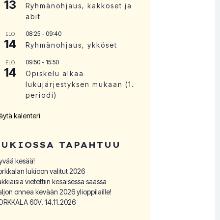
13
Ryhmänohjaus, kakkoset ja
abit
08:25
-
09:40
ELO
14
Ryhmänohjaus, ykköset
09:50
-
15:50
ELO
14
Opiskelu alkaa
lukujärjestyksen mukaan (1.
periodi)
äytä kalenteri
LUKIOSSA TAPAHTUU
yvää kesää!
orkkalan lukioon valitut 2026
akkiaisia vietettiin kesäisessä säässä
aljon onnea kevään 2026 ylioppilaille!
ORKKALA 60V. 14.11.2026