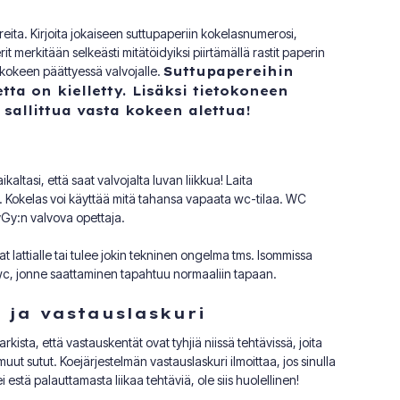
reita. Kirjoita jokaiseen suttupaperiin kokelasnumerosi,
t merkitään selkeästi mitätöidyiksi piirtämällä rastit paperin
 kokeen päättyessä valvojalle.
Suttupapereihin
a on kielletty. Lisäksi tietokoneen
sallittua vasta kokeen alettua!
altasi, että saat valvojalta luvan liikkua! Laita
i. Kokelas voi käyttää mitä tahansa vapaata wc-tilaa. WC
yGy:n valvova opettaja.
vat lattialle tai tulee jokin tekninen ongelma tms. Isommissa
wc, jonne saattaminen tapahtuu normaaliin tapaan.
 ja vastauslaskuri
kista, että vastauskentät ovat tyhjiä niissä tehtävissä, joita
a muut sutut. Koejärjestelmän vastauslaskuri ilmoittaa, jos sinulla
estä palauttamasta liikaa tehtäviä, ole siis huolellinen!