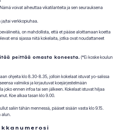
!
a. Nämä voivat aiheuttaa vikatilanteita ja sen seurauksena
 ja/tai verkkopiuhaa.
koevälineitä, on mahdollista, että et pääse aloittamaan koetta
evat ensi sijassa niitä kokelaita, jotka ovat noudattaneet
pitää peittää omasta koneesta.
(*Ei koske koulun
an ohjeita klo 8.30-8.35, jolloin kokelaat istuvat yo-salissa
seensa valmiiksi ja kirjautuvat koejärjestelmään
 joko ennen infoa tai sen jälkeen. Kokelaat istuvat hiljaa
anut. Koe alkaa tasan klo 9.00.
 tullut saliin tähän mennessä, pääset sisään vasta klo 9.15.
 alun.
ikkanumerosi