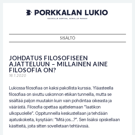
Porkkalan
Kaikille sopiva, sinulle paras!
lukio
SISÄLTÖ
SKIP TO CONTENT
JOHDATUS FILOSOFISEEN
AJATTELUUN – MILLAINEN AINE
FILOSOFIA ON?
16.1.2020
Lukiossa filosofiaa on kaksi pakollista kurssia. Yläasteella
filosofiaa on sivuttu uskonnon etiikan tunneilla, mutta se
sisältää paljon muutakin kuin vain pohdintaa oikeasta ja
väärästä. Filosofia opettaa ajattelemaan ”laatikon
ulkopuolelle”. Oppitunneilla keskustellaan ja tehdään
ajatuskokeita, kysytään: ”Mitä jos…?”. Sen lisäksi opiskellaan
käsitteitä, joita sitten sovelletaan tehtävissä.