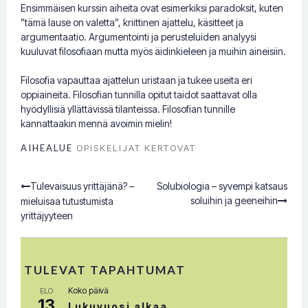
Ensimmäisen kurssin aiheita ovat esimerkiksi paradoksit, kuten
”tämä lause on valetta”, kriittinen ajattelu, käsitteet ja
argumentaatio. Argumentointi ja perusteluiden analyysi
kuuluvat filosofiaan mutta myös äidinkieleen ja muihin aineisiin.
Filosofia vapauttaa ajattelun uristaan ja tukee useita eri
oppiaineita. Filosofian tunnilla opitut taidot saattavat olla
hyödyllisiä yllättävissä tilanteissa. Filosofian tunnille
kannattaakin mennä avoimin mielin!
AIHEALUE
OPISKELIJAT KERTOVAT
Tulevaisuus yrittäjänä? –
Solubiologia – syvempi katsaus
Post
soluihin ja geeneihin
mieluisaa tutustumista
yrittäjyyteen
navigation
TULEVAT TAPAHTUMAT
Koko päivä
ELO
13
Lukuvuosi alkaa