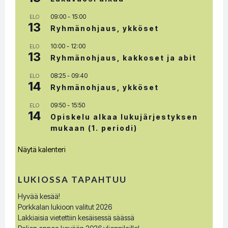
09:00
-
15:00
ELO
13
Ryhmänohjaus, ykköset
10:00
-
12:00
ELO
13
Ryhmänohjaus, kakkoset ja abit
08:25
-
09:40
ELO
14
Ryhmänohjaus, ykköset
09:50
-
15:50
ELO
14
Opiskelu alkaa lukujärjestyksen
mukaan (1. periodi)
Näytä kalenteri
LUKIOSSA TAPAHTUU
Hyvää kesää!
Porkkalan lukioon valitut 2026
Lakkiaisia vietettiin kesäisessä säässä