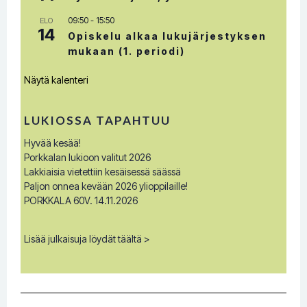
09:50
-
15:50
ELO
14
Opiskelu alkaa lukujärjestyksen
mukaan (1. periodi)
Näytä kalenteri
LUKIOSSA TAPAHTUU
Hyvää kesää!
Porkkalan lukioon valitut 2026
Lakkiaisia vietettiin kesäisessä säässä
Paljon onnea kevään 2026 ylioppilaille!
PORKKALA 60V. 14.11.2026
Lisää julkaisuja löydät täältä >