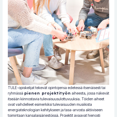
TULE-opiskelijat tekevät opintojensa edetessä itsenäisesti tai
ryhmässä
pienen projektityön
aiheesta, jossa näkevät
itseään kiinnostavia tulevaisuusulottuvuuksia. Töiden aiheet
ovat vaihdelleet esimerkiksi tulevaisuuden musiikista
energiateknologian kehitykseen ja tasa-arvosta aktiiviseen
toimintaan kansalaisjärjestöissä. Projektit avaavat hienosti