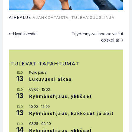
AIHEALUE
AJANKOHTAISTA
,
TULEVAISUUSLINJA
Hyvää kesää!
Täydennysvalinnassa valitut
Post
opiskelijat
navigation
TULEVAT TAPAHTUMAT
Koko päivä
ELO
13
Lukuvuosi alkaa
09:00
-
15:00
ELO
13
Ryhmänohjaus, ykköset
10:00
-
12:00
ELO
13
Ryhmänohjaus, kakkoset ja abit
08:25
-
09:40
ELO
14
Ryhmänohjaus, ykköset