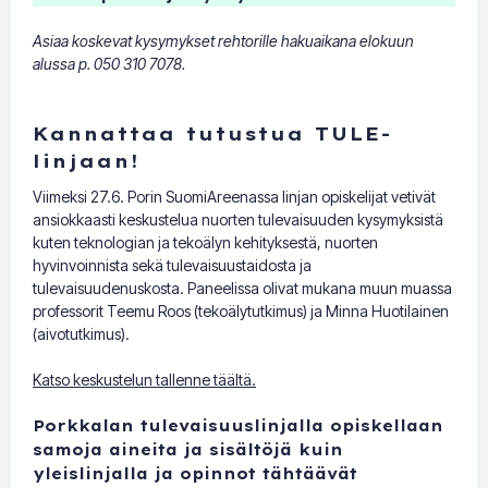
Asiaa koskevat kysymykset rehtorille hakuaikana elokuun
alussa p. 050 310 7078.
Kannattaa tutustua TULE-
linjaan!
Viimeksi 27.6. Porin SuomiAreenassa linjan opiskelijat vetivät
ansiokkaasti keskustelua nuorten tulevaisuuden kysymyksistä
kuten teknologian ja tekoälyn kehityksestä, nuorten
hyvinvoinnista sekä tulevaisuustaidosta ja
tulevaisuudenuskosta. Paneelissa olivat mukana muun muassa
professorit Teemu Roos (tekoälytutkimus) ja Minna Huotilainen
(aivotutkimus).
Katso keskustelun tallenne täältä.
Porkkalan tulevaisuuslinjalla opiskellaan
samoja aineita ja sisältöjä kuin
yleislinjalla ja opinnot tähtäävät