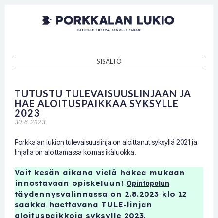
Porkkalan
Kaikille sopiva, sinulle paras!
lukio
SISÄLTÖ
SKIP TO CONTENT
TUTUSTU TULEVAISUUSLINJAAN JA
HAE ALOITUSPAIKKAA SYKSYLLE
2023
30.6.2023
Porkkalan lukion
tulevaisuuslinja
on aloittanut syksyllä 2021 ja
linjalla on aloittamassa kolmas ikäluokka.
Voit kesän aikana vielä hakea mukaan
innostavaan opiskeluun!
Opintopolun
täydennysvalinnassa on 2.8.2023 klo 12
saakka haettavana TULE-linjan
aloituspaikkoja syksylle 2023.