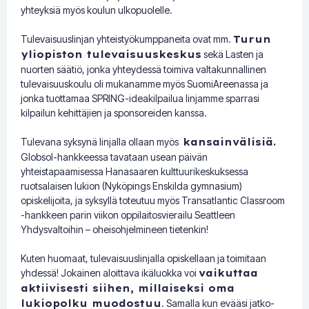
yhteyksiä myös koulun ulkopuolelle.
Tulevaisuuslinjan yhteistyökumppaneita ovat mm.
Turun
yliopiston tulevaisuuskeskus
sekä Lasten ja
nuorten säätiö, jonka yhteydessä toimiva valtakunnallinen
tulevaisuuskoulu oli mukanamme myös SuomiAreenassa ja
jonka tuottamaa SPRING-ideakilpailua linjamme sparrasi
kilpailun kehittäjien ja sponsoreiden kanssa.
Tulevana syksynä linjalla ollaan myös
kansainvälisiä.
Globsol-hankkeessa tavataan usean päivän
yhteistapaamisessa Hanasaaren kulttuurikeskuksessa
ruotsalaisen lukion (Nyköpings Enskilda gymnasium)
opiskelijoita, ja syksyllä toteutuu myös Transatlantic Classroom
-hankkeen parin viikon oppilaitosvierailu Seattleen
Yhdysvaltoihin – oheisohjelmineen tietenkin!
Kuten huomaat, tulevaisuuslinjalla opiskellaan ja toimitaan
yhdessä! Jokainen aloittava ikäluokka voi
vaikuttaa
aktiivisesti siihen, millaiseksi oma
lukiopolku muodostuu
. Samalla kun evääsi jatko-