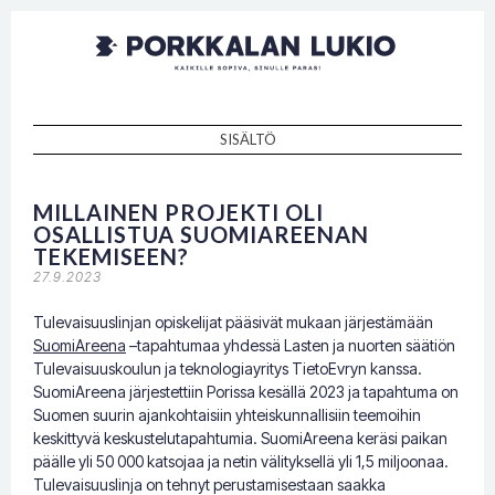
Porkkalan
Kaikille sopiva, sinulle paras!
lukio
SISÄLTÖ
SKIP TO CONTENT
MILLAINEN PROJEKTI OLI
OSALLISTUA SUOMIAREENAN
TEKEMISEEN?
27.9.2023
Tulevaisuuslinjan opiskelijat pääsivät mukaan järjestämään
SuomiAreena
–tapahtumaa yhdessä Lasten ja nuorten säätiön
Tulevaisuuskoulun ja teknologiayritys TietoEvryn kanssa.
SuomiAreena järjestettiin Porissa kesällä 2023 ja tapahtuma on
Suomen suurin ajankohtaisiin yhteiskunnallisiin teemoihin
keskittyvä keskustelutapahtumia. SuomiAreena keräsi paikan
päälle yli 50 000 katsojaa ja netin välityksellä yli 1,5 miljoonaa.
Tulevaisuuslinja on tehnyt perustamisestaan saakka