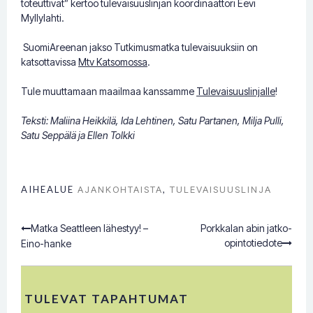
toteuttivat” kertoo tulevaisuuslinjan koordinaattori Eevi
Myllylahti.
SuomiAreenan jakso Tutkimusmatka tulevaisuuksiin on
katsottavissa
Mtv Katsomossa
.
Tule muuttamaan maailmaa kanssamme
Tulevaisuuslinjalle
!
Teksti: Maliina Heikkilä, Ida Lehtinen, Satu Partanen, Milja Pulli,
Satu Seppälä ja Ellen Tolkki
AIHEALUE
AJANKOHTAISTA
,
TULEVAISUUSLINJA
Matka Seattleen lähestyy! –
Porkkalan abin jatko-
Post
opintotiedote
Eino-hanke
navigation
TULEVAT TAPAHTUMAT