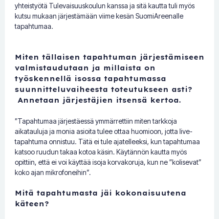
yhteistyötä Tulevaisuuskoulun kanssa ja sitä kautta tuli myös
kutsu mukaan järjestämään viime kesän SuomiAreenalle
tapahtumaa.
Miten tällaisen tapahtuman järjestämiseen
valmistaudutaan ja millaista on
työskennellä isossa tapahtumassa
suunnitteluvaiheesta toteutukseen asti?
Annetaan järjestäjien itsensä kertoa.
”Tapahtumaa järjestäessä ymmärrettiin miten tarkkoja
aikatauluja ja monia asioita tulee ottaa huomioon, jotta live-
tapahtuma onnistuu. Tätä ei tule ajatelleeksi, kun tapahtumaa
katsoo ruudun takaa kotoa käsin. Käytännön kautta myös
opittiin, että ei voi käyttää isoja korvakoruja, kun ne ”kolisevat”
koko ajan mikrofoneihin”.
Mitä tapahtumasta jäi kokonaisuutena
käteen?