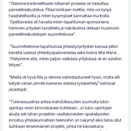
” Näimme konkreettisesti millainen prosessi on toteuttaa
paneelikeskustelua. Pitää tarkkaan miettiä, mitä voi kysyä
haastateltavilta ja miten kysymykset kannattaa muotoilla.
Opettavaista oli havaita miten tapahtuman sponsoreina
toimivien yritysten tavoitteita ja näkökulmia otetaan huomioon
paneelikeskustelujen suunnittelussa”.
”Suunnittelimme tapahtumaa yhteistyöyritysten kanssa pitkin
kevättä useissa yhteistyöpalavereissa sekä livenä että etänä.
Yllätyimme siitä, miten paljon välikäsiä yrityksissä oli eri asioihin
liittyen”.
“Meillä oli hyvä fiilis ja olimme valmistautuneet hyvin, mutta silti
tietysti vähän jännitti kameran edessä työskentely” kertovat
järjestäjät.
“Tulevaisuuslinja antaa mahdollisuuden suunnata lukio-
opintoja omiin kiinnostuksen kohteisiin. Jo lukio-opintojen
alusta asti tähän projektiin osallistuneiden opiskelijoiden
innostus yhteiskunnallisiin teemoihin on näkynyt eikä tämä ollut
suinkaan ensimmäinen projekti, jonka he lukioaikana