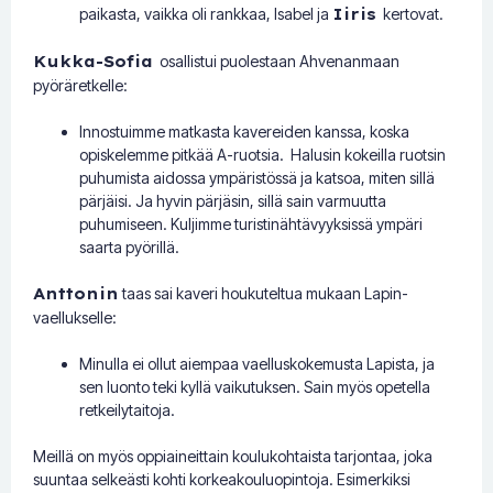
paikasta, vaikka oli rankkaa, Isabel ja
Iiris
kertovat.
Kukka-Sofia
osallistui puolestaan Ahvenanmaan
pyöräretkelle:
Innostuimme matkasta kavereiden kanssa, koska
opiskelemme pitkää A-ruotsia. Halusin kokeilla ruotsin
puhumista aidossa ympäristössä ja katsoa, miten sillä
pärjäisi. Ja hyvin pärjäsin, sillä sain varmuutta
puhumiseen. Kuljimme turistinähtävyyksissä ympäri
saarta pyörillä.
Anttonin
taas sai kaveri houkuteltua mukaan Lapin-
vaellukselle:
Minulla ei ollut aiempaa vaelluskokemusta Lapista, ja
sen luonto teki kyllä vaikutuksen. Sain myös opetella
retkeilytaitoja.
Meillä on myös oppiaineittain koulukohtaista tarjontaa, joka
suuntaa selkeästi kohti korkeakouluopintoja. Esimerkiksi