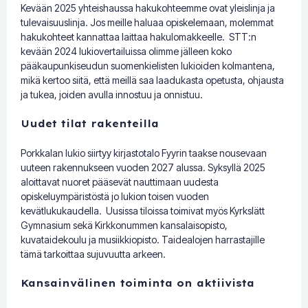
Kevään 2025 yhteishaussa hakukohteemme ovat yleislinja ja
tulevaisuuslinja. Jos meille haluaa opiskelemaan, molemmat
hakukohteet kannattaa laittaa hakulomakkeelle. STT:n
kevään 2024 lukiovertailuissa olimme jälleen koko
pääkaupunkiseudun suomenkielisten lukioiden kolmantena,
mikä kertoo siitä, että meillä saa laadukasta opetusta, ohjausta
ja tukea, joiden avulla innostuu ja onnistuu.
Uudet tilat rakenteilla
Porkkalan lukio siirtyy kirjastotalo Fyyrin taakse nousevaan
uuteen rakennukseen vuoden 2027 alussa. Syksyllä 2025
aloittavat nuoret pääsevät nauttimaan uudesta
opiskeluympäristöstä jo lukion toisen vuoden
kevätlukukaudella. Uusissa tiloissa toimivat myös Kyrkslätt
Gymnasium sekä Kirkkonummen kansalaisopisto,
kuvataidekoulu ja musiikkiopisto. Taidealojen harrastajille
tämä tarkoittaa sujuvuutta arkeen.
Kansainvälinen toiminta on aktiivista