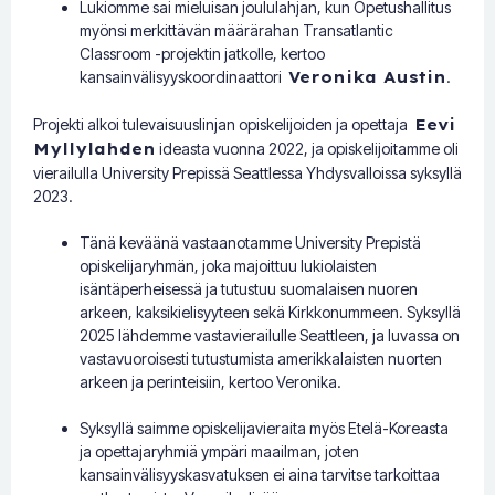
Lukiomme sai mieluisan joululahjan, kun Opetushallitus
myönsi merkittävän määrärahan Transatlantic
Classroom -projektin jatkolle, kertoo
kansainvälisyyskoordinaattori
Veronika Austin
.
Projekti alkoi tulevaisuuslinjan opiskelijoiden ja opettaja
Eevi
Myllylahden
ideasta vuonna 2022, ja opiskelijoitamme oli
vierailulla University Prepissä Seattlessa Yhdysvalloissa syksyllä
2023.
Tänä keväänä vastaanotamme University Prepistä
opiskelijaryhmän, joka majoittuu lukiolaisten
isäntäperheisessä ja tutustuu suomalaisen nuoren
arkeen, kaksikielisyyteen sekä Kirkkonummeen. Syksyllä
2025 lähdemme vastavierailulle Seattleen, ja luvassa on
vastavuoroisesti tutustumista amerikkalaisten nuorten
arkeen ja perinteisiin, kertoo Veronika.
Syksyllä saimme opiskelijavieraita myös Etelä-Koreasta
ja opettajaryhmiä ympäri maailman, joten
kansainvälisyyskasvatuksen ei aina tarvitse tarkoittaa