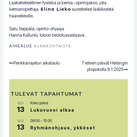
Lääketieteellinen fysiikka ja kemia -opintojakso, jota
kemianopettaja
Elina Lieko
suosittelee lääkiksestä
haaveileville.
Satu Seppälä, opinto-ohjaaja
Hanna Kallunki, lukion tiedotusvastaava
AIHEALUE
AJANKOHTAISTA
Penkkariajelun aikataulu
Tieteen päivät Helsingin
Post
yliopistolla 8.1.2025
navigation
TULEVAT TAPAHTUMAT
Koko päivä
ELO
13
Lukuvuosi alkaa
09:00
-
15:00
ELO
13
Ryhmänohjaus, ykköset