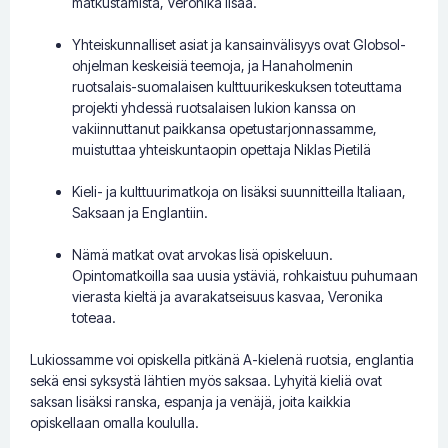
matkustamista, Veronika lisää.
Yhteiskunnalliset asiat ja kansainvälisyys ovat Globsol-
ohjelman keskeisiä teemoja, ja Hanaholmenin
ruotsalais-suomalaisen kulttuurikeskuksen toteuttama
projekti yhdessä ruotsalaisen lukion kanssa on
vakiinnuttanut paikkansa opetustarjonnassamme,
muistuttaa yhteiskuntaopin opettaja Niklas Pietilä
Kieli- ja kulttuurimatkoja on lisäksi suunnitteilla Italiaan,
Saksaan ja Englantiin.
Nämä matkat ovat arvokas lisä opiskeluun.
Opintomatkoilla saa uusia ystäviä, rohkaistuu puhumaan
vierasta kieltä ja avarakatseisuus kasvaa, Veronika
toteaa.
Lukiossamme voi opiskella pitkänä A-kielenä ruotsia, englantia
sekä ensi syksystä lähtien myös saksaa. Lyhyitä kieliä ovat
saksan lisäksi ranska, espanja ja venäjä, joita kaikkia
opiskellaan omalla koululla.