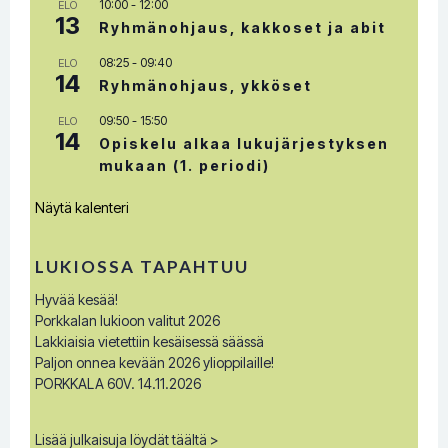
10:00
-
12:00
ELO
13
Ryhmänohjaus, kakkoset ja abit
08:25
-
09:40
ELO
14
Ryhmänohjaus, ykköset
09:50
-
15:50
ELO
14
Opiskelu alkaa lukujärjestyksen
mukaan (1. periodi)
Näytä kalenteri
LUKIOSSA TAPAHTUU
Hyvää kesää!
Porkkalan lukioon valitut 2026
Lakkiaisia vietettiin kesäisessä säässä
Paljon onnea kevään 2026 ylioppilaille!
PORKKALA 60V. 14.11.2026
Lisää julkaisuja löydät täältä >