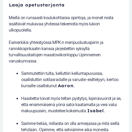
Laaja opetustarjonta
Meillä on runsaasti koulukohtaisia opintoja, ja monet niistä
sisältävät mukavaa yhdessä tekemistä myös lukion
ulkopuolella.
Esimerkiksi yhteistyössä MPK:n meripuolustuspiirin ja
rannikkoprikaatin kanssa järjestettiin syksyllä
turvallisuustaitojen maastoviikonloppu Upinniemen
varuskunnassa.
Sammutettiin tulta, kelluttiin kelluntapuvuissa,
osallistuttiin sotilasradalle ja varuste-esittelyyn, kertoo
kurssille osallistunut
Aaron
.
Haastetta toivat myös teltan pystytys, kipinävuorot ja se,
että ensimmäisenä yönä satoi kaatamalla ja vesi valui
makuupussiin, muistelee kokemusta
Isabel
.
Saimme tietää, millaista on olla armeijassa ja mitä siellä
tehdään. Opimme, että selviämme aika monesta