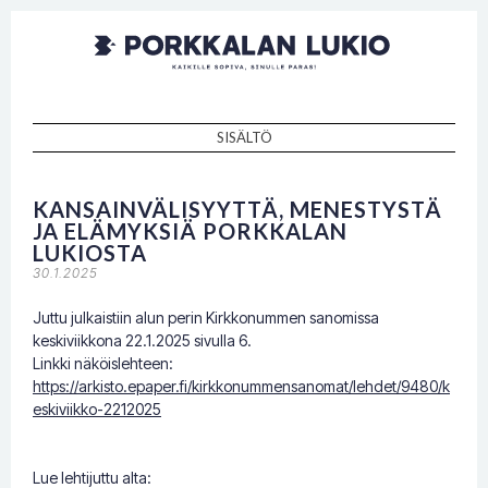
Porkkalan
Kaikille sopiva, sinulle paras!
lukio
SISÄLTÖ
SKIP TO CONTENT
KANSAINVÄLISYYTTÄ, MENESTYSTÄ
JA ELÄMYKSIÄ PORKKALAN
LUKIOSTA
30.1.2025
Juttu julkaistiin alun perin Kirkkonummen sanomissa
keskiviikkona 22.1.2025 sivulla 6.
Linkki näköislehteen:
https://arkisto.epaper.fi/kirkkonummensanomat/lehdet/9480/k
eskiviikko-2212025
Lue lehtijuttu alta: