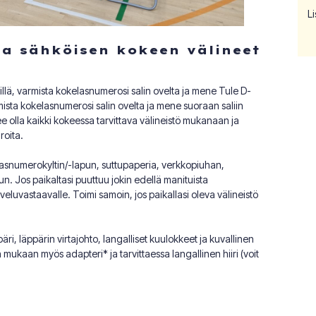
Li
 ja sähköisen kokeen välineet
lillä, varmista kokelasnumerosi salin ovelta ja mene Tule D-
rmista kokelasnumerosi salin ovelta ja mene suoraan saliin
lee olla kaikki kokeessa tarvittava välineistö mukanaan ja
roita.
lasnumerokyltin/-lapun, suttupaperia, verkkopiuhan,
n. Jos paikaltasi puuttuu jokin edellä manituista
palveluvastaavalle. Toimi samoin, jos paikallasi oleva välineistö
, läppärin virtajohto, langalliset kuulokkeet ja kuvallinen
 mukaan myös adapteri* ja tarvittaessa langallinen hiiri (voit