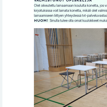
VALMISTUNUT OPISKELIJA
Olet oikeutettu lainaamaan koululta konetta, jos v
kirjoituksissa voit lainata konetta, mikäli olet va
lainaamiseen liittyen yhteydessä tvt-palveluvasta
HUOM!
Sinulla tulee olla omat kuulokkeet muk