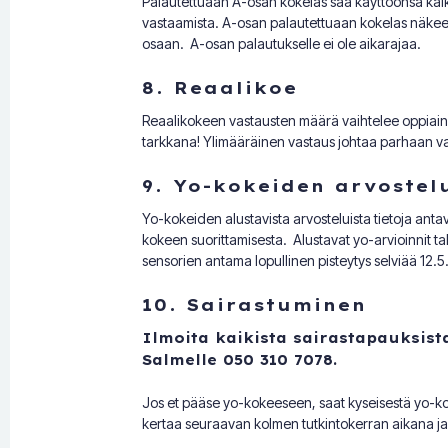
Palautettuaan A-osan kokelas saa käyttöönsä kaikk
vastaamista. A-osan palautettuaan kokelas näkee
osaan. A-osan palautukselle ei ole aikarajaa.
8. Reaalikoe
Reaalikokeen vastausten määrä vaihtelee oppiaine
tarkkana! Ylimääräinen vastaus johtaa parhaan 
9. Yo-kokeiden arvostel
Yo-kokeiden alustavista arvosteluista tietoja anta
kokeen suorittamisesta. Alustavat yo-arvioinnit 
sensorien antama lopullinen pisteytys selviää 12.5.
10. Sairastuminen
Ilmoita kaikista sairastapauksist
Salmelle 050 310 7078.
Jos et pääse yo-kokeeseen, saat kyseisestä yo-kok
kertaa seuraavan kolmen tutkintokerran aikana ja