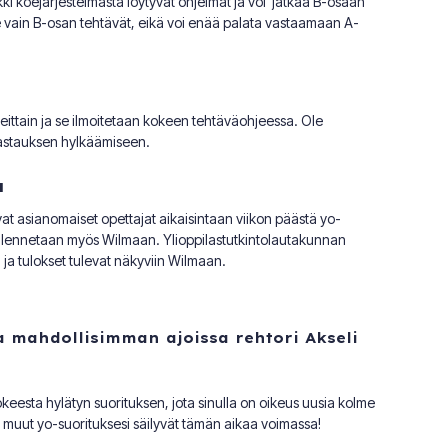
i koejärjestelmästä löytyvät ohjelmat ja voi jatkaa B-osaan
 vain B-osan tehtävät, eikä voi enää palata vastaamaan A-
ittain ja se ilmoitetaan kokeen tehtäväohjeessa. Ole
vastauksen hylkäämiseen.
u
vat asianomaiset opettajat aikaisintaan viikon päästä yo-
tallennetaan myös Wilmaan. Ylioppilastutkintolautakunnan
 ja tulokset tulevat näkyviin Wilmaan.
a mahdollisimman ajoissa rehtori Akseli
eesta hylätyn suorituksen, jota sinulla on oikeus uusia kolme
 muut yo-suorituksesi säilyvät tämän aikaa voimassa!