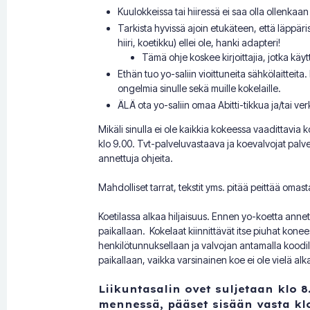
Kuulokkeissa tai hiiressä ei saa olla ollenkaa
Tarkista hyvissä ajoin etukäteen, että läppäris
hiiri, koetikku) ellei ole, hanki adapteri!
Tämä ohje koskee kirjoittajia, jotka käy
Ethän tuo yo-saliin vioittuneita sähkölaitteit
ongelmia sinulle sekä muille kokelaille.
ÄLÄ ota yo-saliin omaa Abitti-tikkua ja/tai 
Mikäli sinulla ei ole kaikkia kokeessa vaadittavia 
klo 9.00. Tvt-palveluvastaava ja koevalvojat palvel
annettuja ohjeita.
Mahdolliset tarrat, tekstit yms. pitää peittää omas
Koetilassa alkaa hiljaisuus. Ennen yo-koetta anneta
paikallaan. Kokelaat kiinnittävät itse piuhat konee
henkilötunnuksellaan ja valvojan antamalla koodilla
paikallaan, vaikka varsinainen koe ei ole vielä alk
Liikuntasalin ovet suljetaan klo 8.
mennessä, pääset sisään vasta klo