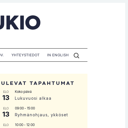
ETSI
V.
YHTEYSTIEDOT
IN ENGLISH
SIVUILTA:
TULEVAT TAPAHTUMAT
Koko päivä
ELO
13
Lukuvuosi alkaa
09:00
-
15:00
ELO
13
Ryhmänohjaus, ykköset
10:00
-
12:00
ELO