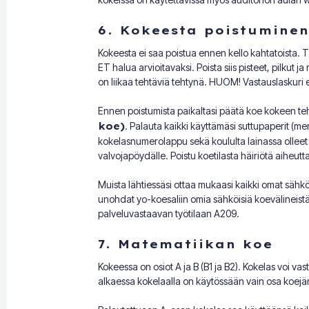
6. Kokeesta poistuminen
Kokeesta ei saa poistua ennen kello kahtatoista. Tar
ET halua arvioitavaksi. Poista siis pisteet, pilkut j
on liikaa tehtäviä tehtynä. HUOM! Vastauslaskuri ei 
Ennen poistumista paikaltasi päätä koe kokeen te
koe)
. Palauta kaikki käyttämäsi suttupaperit (me
kokelasnumerolappu sekä koululta lainassa olleet tv
valvojapöydälle. Poistu koetilasta häiriötä aiheutt
Muista lähtiessäsi ottaa mukaasi kaikki omat sähköi
unohdat yo-koesaliin omia sähköisiä koevälineist
palveluvastaavan työtilaan A209.
7. Matematiikan koe
Kokeessa on osiot A ja B (B1 ja B2). Kokelas voi v
alkaessa kokelaalla on käytössään vain osa koejär