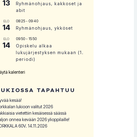
13
Ryhmänohjaus, kakkoset ja
abit
08:25
-
09:40
ELO
14
Ryhmänohjaus, ykköset
09:50
-
15:50
ELO
14
Opiskelu alkaa
lukujärjestyksen mukaan (1.
periodi)
äytä kalenteri
LUKIOSSA TAPAHTUU
yvää kesää!
orkkalan lukioon valitut 2026
akkiaisia vietettiin kesäisessä säässä
aljon onnea kevään 2026 ylioppilaille!
ORKKALA 60V. 14.11.2026