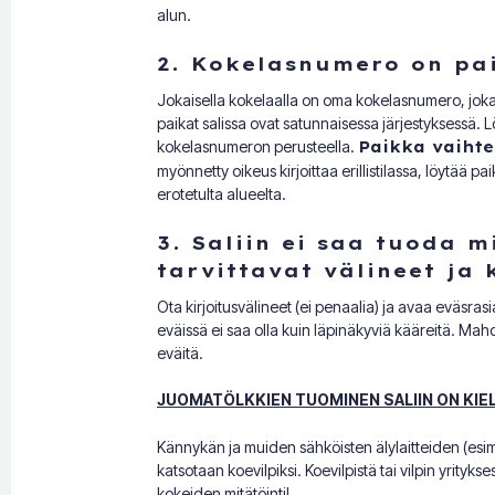
alun.
2. Kokelasnumero on pa
Jokaisella kokelaalla on oma kokelasnumero, joka l
paikat salissa ovat satunnaisessa järjestyksessä. 
kokelasnumeron perusteella.
Paikka vaihtel
myönnetty oikeus kirjoittaa erillistilassa, löytää p
erotetulta alueelta.
3. Saliin ei saa tuoda 
tarvittavat välineet ja
Ota kirjoitusvälineet (ei penaalia) ja avaa eväsrasia
eväissä ei saa olla kuin läpinäkyviä kääreitä. Mahdo
eväitä.
JUOMATÖLKKIEN TUOMINEN SALIIN ON KIE
Kännykän ja muiden sähköisten älylaitteiden (esim. 
katsotaan koevilpiksi. Koevilpistä tai vilpin yrity
kokeiden mitätöinti!