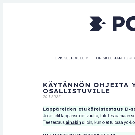
Porkkala
Kaikille sopiva, sinulle paras!
SKIP TO CONTENT
OPISKELIJALLE
OPISKELIJAN TUKI
KÄYTÄNNÖN OHJEITA 
OSALLISTUVILLE
20.1.2026
Läppäreiden etukäteistestaus D-s
Jos mietit läppärisi toimivuutta, tule testaamaan s
Tee testaus
ainakin
silloin, kun olet tulossa yo-k