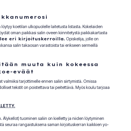
ikkanumerosi
öytyy koetilan ulkopuolelle laitetusta listasta. Kokelaiden
Löydät oman paikkasi salin oveen kiinnitetystä paikkakartasta
ee eri kirjoituskerroilla.
Opiskelija, jolle on
aikkansa salin takaosan varastoista tai erikseen sermeillä
mitään muuta kuin kokeessa
 koe-eväät
t valmiiksi tarjottimelle ennen saliin siirtymistä. Omissa
lliset tekstit on poistettava tai peitettävä. Myös koulu tarjoaa
LLETTY.
Älykellot) tuominen saliin on kielletty ja niiden löytyminen
ksestä seuraa rangaistuksena saman kirjoituskerran kaikkien yo-