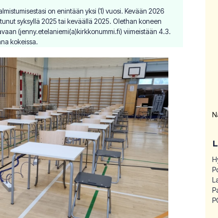
almistumisestasi on enintään yksi (1) vuosi. Kevään 2026
lmistunut syksyllä 2025 tai keväällä 2025. Olethan koneen
avaan (jenny.etelaniemi(a)kirkkonummi.fi) viimeistään 4.3.
ana kokeissa.
N
H
P
L
P
P