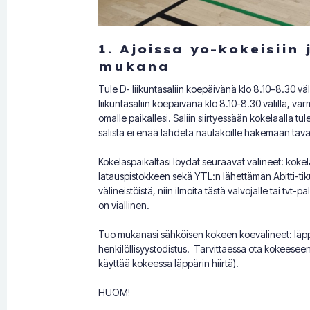
1. Ajoissa yo-kokeisiin
mukana
Tule D- liikuntasaliin koepäivänä klo 8.10–8.30 vä
liikuntasaliin koepäivänä klo 8.10-8.30 välillä, va
omalle paikallesi. Saliin siirtyessään kokelaalla tu
salista ei enää lähdetä naulakoille hakemaan tava
Kokelaspaikaltasi löydät seuraavat välineet: koke
latauspistokkeen sekä YTL:n lähettämän Abitti-tiku
välineistöistä, niin ilmoita tästä valvojalle tai tvt-
on viallinen.
Tuo mukanasi sähköisen kokeen koevälineet: läppäri
henkilöllisyystodistus. Tarvittaessa ota kokeeseen
käyttää kokeessa läppärin hiirtä).
HUOM!