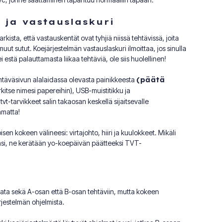
 ja vastauslaskuri
kista, että vastauskentät ovat tyhjiä niissä tehtävissä, joita
a muut sutut. Koejärjestelmän vastauslaskuri ilmoittaa, jos sinulla
estä palauttamasta liikaa tehtäviä, ole siis huolellinen!
htäväsivun alalaidassa olevasta painikkeesta
(päätä
rkitse nimesi papereihin), USB-muistitikku ja
t-tarvikkeet salin takaosan keskellä sijaitsevalle
amatta!
sen kokeen välineesi: virtajohto, hiiri ja kuulokkeet. Mikäli
äsi, ne kerätään yo-koepäivän päätteeksi TVT-
astata sekä A-osan että B-osan tehtäviin, mutta kokeen
jestelmän ohjelmista.