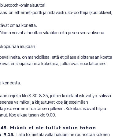
n bluetooth-ominaisuutta!
säsi on ethernet-portti ja riittävästi usb-portteja (kuulokkeet,
ttävät omaa konetta.
a. Nämä voivat aiheuttaa vikatilanteita ja sen seurauksena
verkkopiuhaa mukaan
koevälineitä, on mahdollista, että et pääse aloittamaan koetta
evat ensi sijassa niitä kokelaita, jotka ovat noudattaneet
ta koneesta.
an ohjeita klo 8.30-8.35, jolloin kokelaat istuvat yo-salissa
seensa valmiiksi ja kirjautuvat koejärjestelmään
 joko ennen infoa tai sen jälkeen. Kokelaat istuvat hiljaa
anut. Koe alkaa tasan klo 9.00.
45. Mikäli et ole tullut saliin tähän
 9.15.
Tällä toimintatavalla haluamme rauhoittaa kokeen