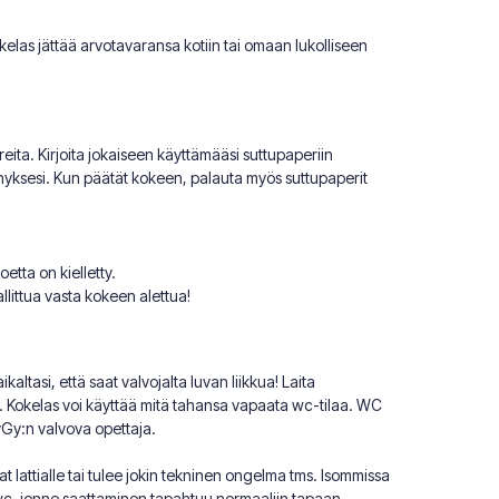
kelas jättää arvotavaransa kotiin tai omaan lukolliseen
eita. Kirjoita jokaiseen käyttämääsi suttupaperiin
nyksesi. Kun päätät kokeen, palauta myös suttupaperit
tta on kielletty.
littua vasta kokeen alettua!
altasi, että saat valvojalta luvan liikkua! Laita
i. Kokelas voi käyttää mitä tahansa vapaata wc-tilaa. WC
yGy:n valvova opettaja.
vat lattialle tai tulee jokin tekninen ongelma tms. Isommissa
wc, jonne saattaminen tapahtuu normaaliin tapaan.