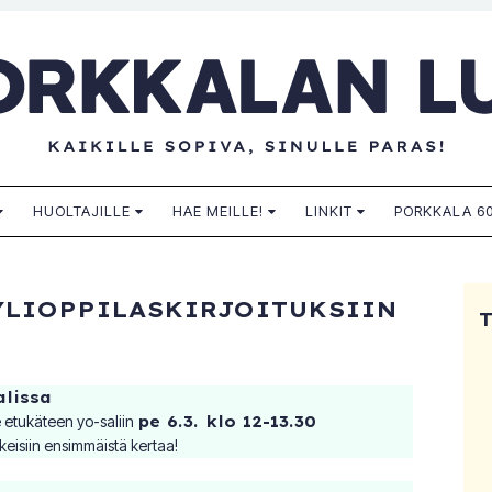
n lukio
HUOLTAJILLE
HAE MEILLE!
LINKIT
PORKKALA 60
YLIOPPILASKIRJOITUKSIIN
alissa
e etukäteen yo-saliin
pe 6.3. klo 12-13.30
okeisiin ensimmäistä kertaa!