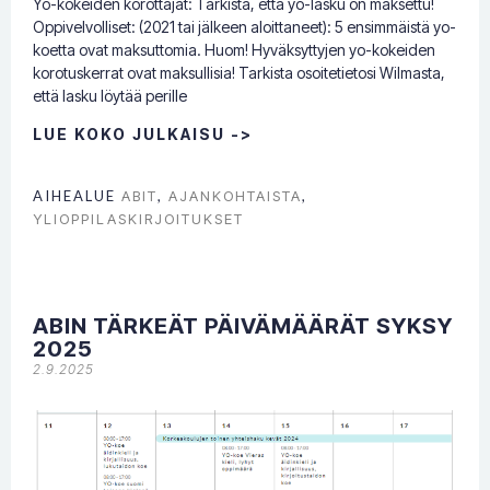
Yo-kokeiden korottajat: Tarkista, että yo-lasku on maksettu!
Oppivelvolliset: (2021 tai jälkeen aloittaneet): 5 ensimmäistä yo-
koetta ovat maksuttomia. Huom! Hyväksyttyjen yo-kokeiden
korotuskerrat ovat maksullisia! Tarkista osoitetietosi Wilmasta,
että lasku löytää perille
LUE KOKO JULKAISU ->
AIHEALUE
ABIT
,
AJANKOHTAISTA
,
YLIOPPILASKIRJOITUKSET
ABIN TÄRKEÄT PÄIVÄMÄÄRÄT SYKSY
2025
2.9.2025