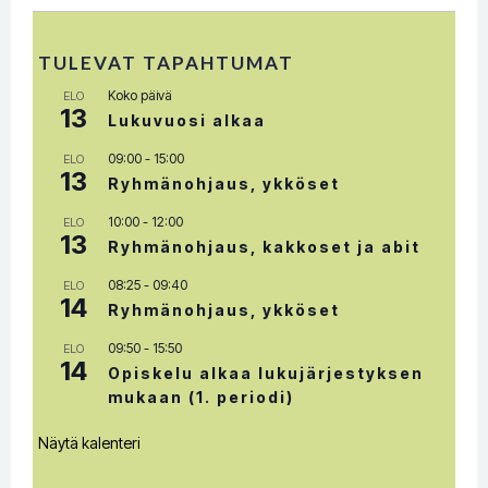
navigation
TULEVAT TAPAHTUMAT
Koko päivä
ELO
13
Lukuvuosi alkaa
09:00
-
15:00
ELO
13
Ryhmänohjaus, ykköset
10:00
-
12:00
ELO
13
Ryhmänohjaus, kakkoset ja abit
08:25
-
09:40
ELO
14
Ryhmänohjaus, ykköset
09:50
-
15:50
ELO
14
Opiskelu alkaa lukujärjestyksen
mukaan (1. periodi)
Näytä kalenteri