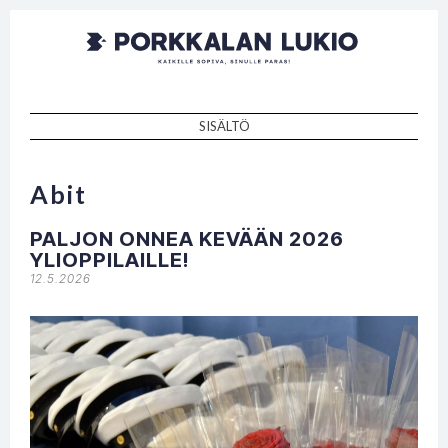
Porkkalan
Kaikille sopiva, sinulle paras!
lukio
SISÄLTÖ
SKIP TO CONTENT
Abit
PALJON ONNEA KEVÄÄN 2026
YLIOPPILAILLE!
12.5.2026