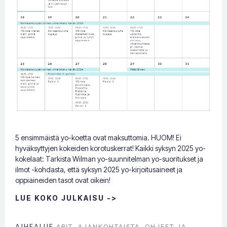
5 ensimmäistä yo-koetta ovat maksuttomia. HUOM! Ei
hyväksyttyjen kokeiden korotuskerrat! Kaikki syksyn 2025 yo-
kokelaat: Tarkista Wilman yo-suunnitelman yo-suoritukset ja
ilmot -kohdasta, että syksyn 2025 yo-kirjoitusaineet ja
oppiaineiden tasot ovat oikein!
LUE KOKO JULKAISU ->
AIHEALUE
ABIT
,
AJANKOHTAISTA
,
OHJEET JA