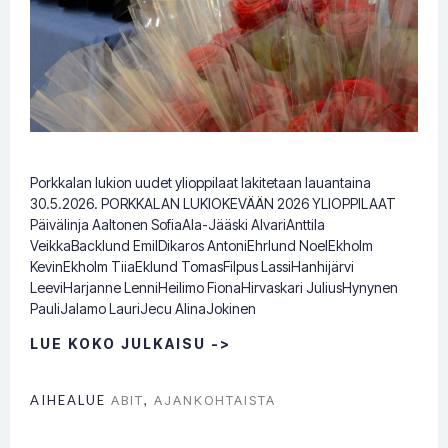
Porkkalan lukion uudet ylioppilaat lakitetaan lauantaina
30.5.2026. PORKKALAN LUKIOKEVÄÄN 2026 YLIOPPILAAT
Päivälinja Aaltonen SofiaAla-Jääski AlvariAnttila
VeikkaBacklund EmilDikaros AntoniEhrlund NoelEkholm
KevinEkholm TiiaEklund TomasFilpus LassiHanhijärvi
LeeviHarjanne LenniHeilimo FionaHirvaskari JuliusHynynen
PauliJalamo LauriJecu AlinaJokinen
LUE KOKO JULKAISU ->
AIHEALUE
ABIT
,
AJANKOHTAISTA