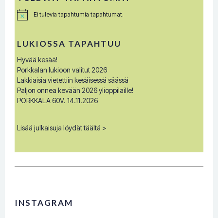
Ei tulevia tapahtumia tapahtumat.
N
o
t
i
LUKIOSSA TAPAHTUU
c
e
Hyvää kesää!
Porkkalan lukioon valitut 2026
Lakkiaisia vietettiin kesäisessä säässä
Paljon onnea kevään 2026 ylioppilaille!
PORKKALA 60V. 14.11.2026
Lisää julkaisuja löydät täältä >
INSTAGRAM