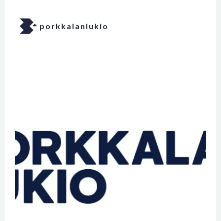
porkkalanlukio