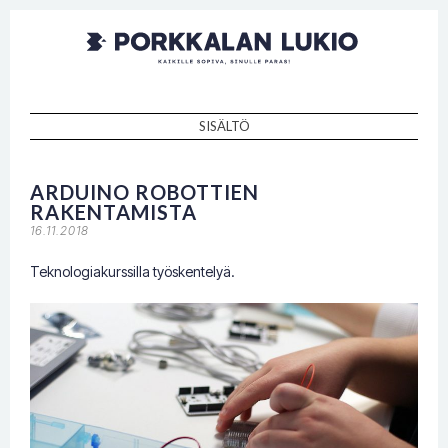
Porkkalan
Kaikille sopiva, sinulle paras!
lukio
SISÄLTÖ
SKIP TO CONTENT
ARDUINO ROBOTTIEN
RAKENTAMISTA
16.11.2018
Teknologiakurssilla työskentelyä.