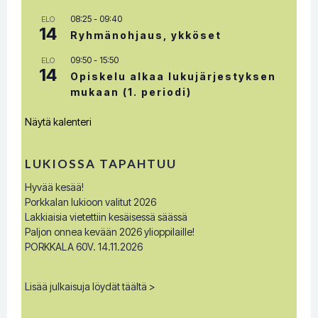
08:25
-
09:40
ELO
14
Ryhmänohjaus, ykköset
09:50
-
15:50
ELO
14
Opiskelu alkaa lukujärjestyksen
mukaan (1. periodi)
Näytä kalenteri
LUKIOSSA TAPAHTUU
Hyvää kesää!
Porkkalan lukioon valitut 2026
Lakkiaisia vietettiin kesäisessä säässä
Paljon onnea kevään 2026 ylioppilaille!
PORKKALA 60V. 14.11.2026
Lisää julkaisuja löydät täältä >