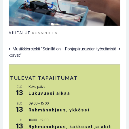
AIHEALUE
KUVARULLA
Musiikkiprojekti ”Seinillä on
Pohjapiirustusten työstämistä
Post
korvat”
navigation
TULEVAT TAPAHTUMAT
Koko päivä
ELO
13
Lukuvuosi alkaa
09:00
-
15:00
ELO
13
Ryhmänohjaus, ykköset
10:00
-
12:00
ELO
13
Ryhmänohjaus, kakkoset ja abit