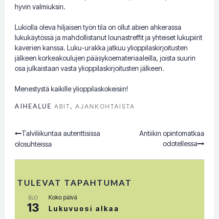
hyvin valmiuksin.
Lukiolla oleva hiljaisen työn tila on ollut abien ahkerassa
lukukäytössä ja mahdollistanut lounastreffit ja yhteiset lukupiirit
kaverien kanssa. Luku-urakka jatkuu ylioppilaskirjoitusten
jälkeen korkeakoulujen pääsykoemateriaaleilla, joista suurin
osa julkaistaan vasta ylioppilaskirjoitusten jälkeen.
Menestystä kaikille ylioppilaskokeisiin!
AIHEALUE
ABIT
,
AJANKOHTAISTA
Talviliikuntaa autenttisissa
Antiikin opintomatkaa
Post
odotellessa
olosuhteissa
navigation
TULEVAT TAPAHTUMAT
Koko päivä
ELO
13
Lukuvuosi alkaa