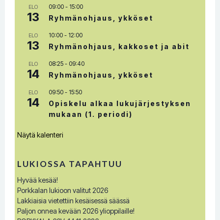
09:00
-
15:00
ELO
13
Ryhmänohjaus, ykköset
10:00
-
12:00
ELO
13
Ryhmänohjaus, kakkoset ja abit
08:25
-
09:40
ELO
14
Ryhmänohjaus, ykköset
09:50
-
15:50
ELO
14
Opiskelu alkaa lukujärjestyksen
mukaan (1. periodi)
Näytä kalenteri
LUKIOSSA TAPAHTUU
Hyvää kesää!
Porkkalan lukioon valitut 2026
Lakkiaisia vietettiin kesäisessä säässä
Paljon onnea kevään 2026 ylioppilaille!