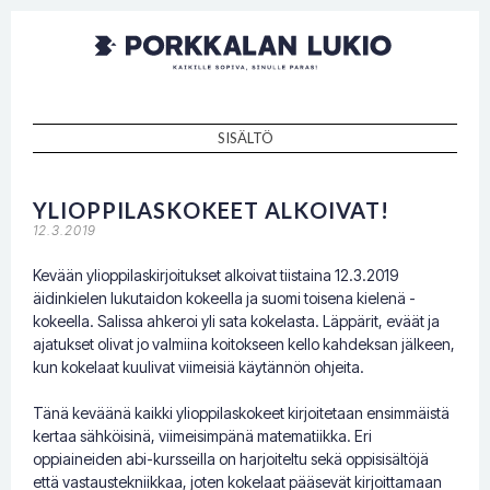
Porkkalan
Kaikille sopiva, sinulle paras!
lukio
SISÄLTÖ
SKIP TO CONTENT
YLIOPPILASKOKEET ALKOIVAT!
12.3.2019
Kevään ylioppilaskirjoitukset alkoivat tiistaina 12.3.2019
äidinkielen lukutaidon kokeella ja suomi toisena kielenä -
kokeella. Salissa ahkeroi yli sata kokelasta. Läppärit, eväät ja
ajatukset olivat jo valmiina koitokseen kello kahdeksan jälkeen,
kun kokelaat kuulivat viimeisiä käytännön ohjeita.
Tänä keväänä kaikki ylioppilaskokeet kirjoitetaan ensimmäistä
kertaa sähköisinä, viimeisimpänä matematiikka. Eri
oppiaineiden abi-kursseilla on harjoiteltu sekä oppisisältöjä
että vastaustekniikkaa, joten kokelaat pääsevät kirjoittamaan