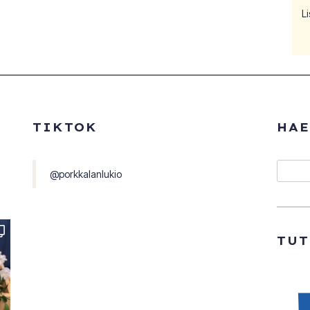
Li
TIKTOK
HAE
Etsi
@porkkalanlukio
TU