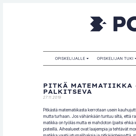
Porkkala
Kaikille sopiva, sinulle paras!
SKIP TO CONTENT
OPISKELIJALLE
OPISKELIJAN TUKI
PITKÄ MATEMATIIKKA 
PALKITSEVA
27.11.2019
Pitkästä matematiikasta kerrotaan usein kauhujuttuj
mutta turhaan. Jos vähänkään tuntuu siltä, että rah
matikka on työläs mutta ei mahdoton (paitsi ehkä i
pisteillä. Aihealueet ovat laajempia ja tehtävät mo
matikka vaatii istumalihaksia ja pitkäjänteisyyttä,