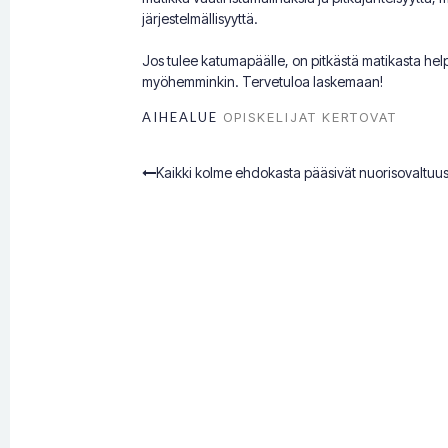
järjestelmällisyyttä.
Jos tulee katumapäälle, on pitkästä matikasta he
myöhemminkin. Tervetuloa laskemaan!
AIHEALUE
OPISKELIJAT KERTOVAT
Kaikki kolme ehdokasta pääsivät nuorisovaltuu
Post
navigation