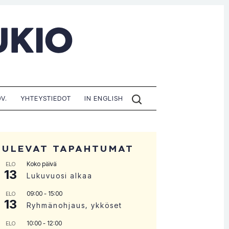
ETSI
V.
YHTEYSTIEDOT
IN ENGLISH
SIVUILTA:
TULEVAT TAPAHTUMAT
Koko päivä
ELO
13
Lukuvuosi alkaa
09:00
-
15:00
ELO
13
Ryhmänohjaus, ykköset
10:00
-
12:00
ELO