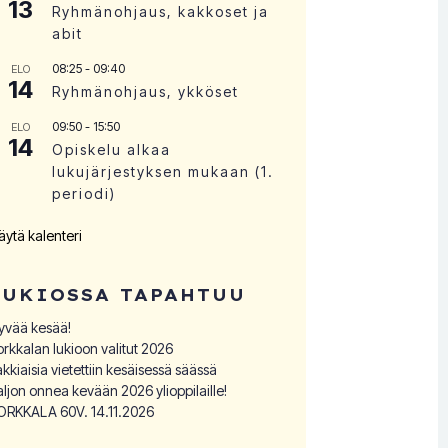
13
Ryhmänohjaus, kakkoset ja
abit
08:25
-
09:40
ELO
14
Ryhmänohjaus, ykköset
09:50
-
15:50
ELO
14
Opiskelu alkaa
lukujärjestyksen mukaan (1.
periodi)
äytä kalenteri
LUKIOSSA TAPAHTUU
yvää kesää!
orkkalan lukioon valitut 2026
akkiaisia vietettiin kesäisessä säässä
aljon onnea kevään 2026 ylioppilaille!
ORKKALA 60V. 14.11.2026