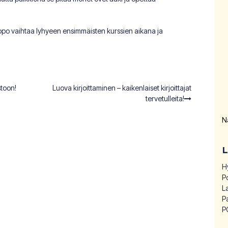
lppo vaihtaa lyhyeen ensimmäisten kurssien aikana ja
stoon!
Luova kirjoittaminen – kaikenlaiset kirjoittajat
tervetulleita!
N
H
P
L
P
P