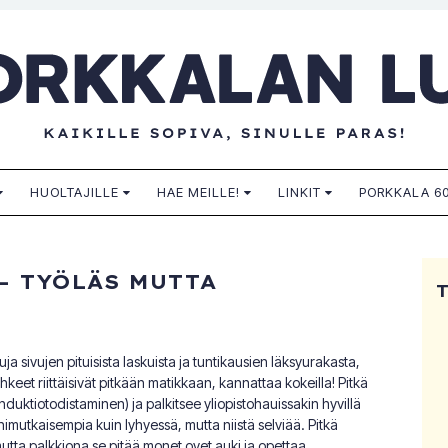
n lukio
HUOLTAJILLE
HAE MEILLE!
LINKIT
PORKKALA 60
– TYÖLÄS MUTTA
a sivujen pituisista laskuista ja tuntikausien läksyurakasta,
keet riittäisivät pitkään matikkaan, kannattaa kokeilla! Pitkä
nduktiotodistaminen) ja palkitsee yliopistohauissakin hyvillä
nimutkaisempia kuin lyhyessä, mutta niistä selviää. Pitkä
 mutta palkkiona se pitää monet ovet auki ja opettaa