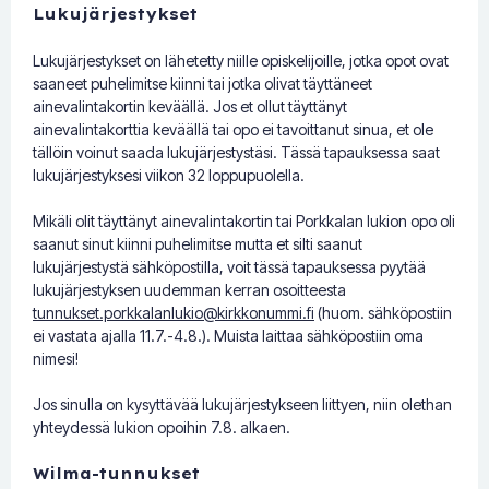
Lukujärjestykset
Lukujärjestykset on lähetetty niille opiskelijoille, jotka opot ovat
saaneet puhelimitse kiinni tai jotka olivat täyttäneet
ainevalintakortin keväällä. Jos et ollut täyttänyt
ainevalintakorttia keväällä tai opo ei tavoittanut sinua, et ole
tällöin voinut saada lukujärjestystäsi. Tässä tapauksessa saat
lukujärjestyksesi viikon 32 loppupuolella.
Mikäli olit täyttänyt ainevalintakortin tai Porkkalan lukion opo oli
saanut sinut kiinni puhelimitse mutta et silti saanut
lukujärjestystä sähköpostilla, voit tässä tapauksessa pyytää
lukujärjestyksen uudemman kerran osoitteesta
tunnukset.porkkalanlukio@kirkkonummi.fi
(huom. sähköpostiin
ei vastata ajalla 11.7.-4.8.). Muista laittaa sähköpostiin oma
nimesi!
Jos sinulla on kysyttävää lukujärjestykseen liittyen, niin olethan
yhteydessä lukion opoihin 7.8. alkaen.
Wilma-tunnukset