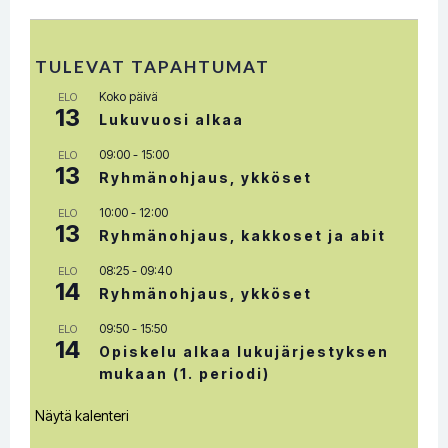
navigation
TULEVAT TAPAHTUMAT
Koko päivä
ELO
13
Lukuvuosi alkaa
09:00
-
15:00
ELO
13
Ryhmänohjaus, ykköset
10:00
-
12:00
ELO
13
Ryhmänohjaus, kakkoset ja abit
08:25
-
09:40
ELO
14
Ryhmänohjaus, ykköset
09:50
-
15:50
ELO
14
Opiskelu alkaa lukujärjestyksen
mukaan (1. periodi)
Näytä kalenteri