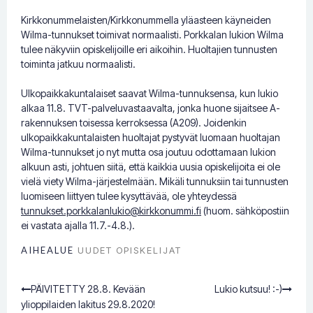
Kirkkonummelaisten/Kirkkonummella yläasteen käyneiden
Wilma-tunnukset toimivat normaalisti. Porkkalan lukion Wilma
tulee näkyviin opiskelijoille eri aikoihin. Huoltajien tunnusten
toiminta jatkuu normaalisti.
Ulkopaikkakuntalaiset saavat Wilma-tunnuksensa, kun lukio
alkaa 11.8. TVT-palveluvastaavalta, jonka huone sijaitsee A-
rakennuksen toisessa kerroksessa (A209). Joidenkin
ulkopaikkakuntalaisten huoltajat pystyvät luomaan huoltajan
Wilma-tunnukset jo nyt mutta osa joutuu odottamaan lukion
alkuun asti, johtuen siitä, että kaikkia uusia opiskelijoita ei ole
vielä viety Wilma-järjestelmään. Mikäli tunnuksiin tai tunnusten
luomiseen liittyen tulee kysyttävää, ole yhteydessä
tunnukset.porkkalanlukio@kirkkonummi.fi
(huom. sähköpostiin
ei vastata ajalla 11.7.-4.8.).
AIHEALUE
UUDET OPISKELIJAT
PÄIVITETTY 28.8. Kevään
Lukio kutsuu! :-)
Post
ylioppilaiden lakitus 29.8.2020!