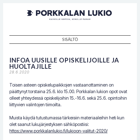
Porkkalan
Kaikille sopiva, sinulle paras!
lukio
SISÄLTÖ
SKIP TO CONTENT
INFOA UUSILLE OPISKELIJOILLE JA
HUOLTAJILLE
28.6.2020
Toisen asteen opiskelupaikkojen vastaanottaminen on
päättynyt torstaina 25.6. klo 15.00. Porkkalan lukion opot ovat
olleet yhteydessä opiskelijoihin 15.-16.6. sekä 25.6. opintoihin
liittyvien valintojen tiimoilta.
Muista käydä tutustumassa tärkeisiin materiaaleihin heti kun
olet saanut lukujärjestyksen sähköpostiisi:
https://www.porkkalanlukio.fi/lukioon-valitut-2020/