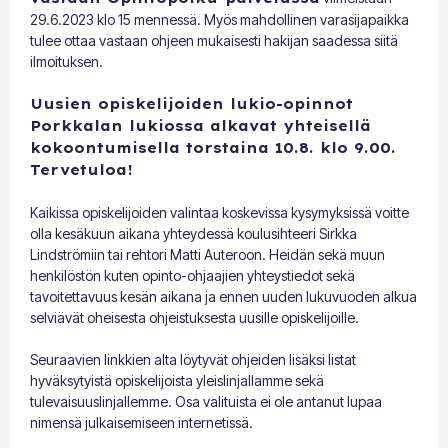
29.6.2023 klo 15 mennessä. Myös mahdollinen varasijapaikka
tulee ottaa vastaan ohjeen mukaisesti hakijan saadessa siitä
ilmoituksen.
Uusien opiskelijoiden lukio-opinnot
Porkkalan lukiossa alkavat yhteisellä
kokoontumisella torstaina 10.8. klo 9.00.
Tervetuloa!
Kaikissa opiskelijoiden valintaa koskevissa kysymyksissä voitte
olla kesäkuun aikana yhteydessä koulusihteeri Sirkka
Lindströmiin tai rehtori Matti Auteroon. Heidän sekä muun
henkilöstön kuten opinto-ohjaajien yhteystiedot sekä
tavoitettavuus kesän aikana ja ennen uuden lukuvuoden alkua
selviävät oheisesta ohjeistuksesta uusille opiskelijoille.
Seuraavien linkkien alta löytyvät ohjeiden lisäksi listat
hyväksytyistä opiskelijoista yleislinjallamme sekä
tulevaisuuslinjallemme. Osa valituista ei ole antanut lupaa
nimensä julkaisemiseen internetissä.