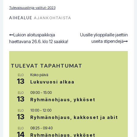
Tulevaisuuslinja-valitut-2023
AIHEALUE
AJANKOHTAISTA
Lukion aloituspaikkoja
Uusille ylioppilaille jaettiin
Post
useita stipendejä
haettavana 26.6. klo 12 saakka!
navigation
TULEVAT TAPAHTUMAT
Koko päivä
ELO
13
Lukuvuosi alkaa
09:00
-
15:00
ELO
13
Ryhmänohjaus, ykköset
10:00
-
12:00
ELO
13
Ryhmänohjaus, kakkoset ja abit
08:25
-
09:40
ELO
14
Ryhmänohjaus, ykköset