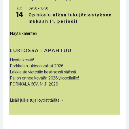
09:50
-
15:50
ELO
14
Opiskelu alkaa lukujärjestyksen
mukaan (1. periodi)
Näytä kalenteri
LUKIOSSA TAPAHTUU
Hyvää kesää!
Porkkalan lukioon valitut 2026
Lakkiaisia vietettiin kesäisessä säässä
Paljon onnea kevään 2026 ylioppilaille!
PORKKALA 60V. 14.11.2026
Lisää julkaisuja löydät täältä >