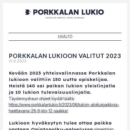
Porkkalan
Kaikille sopiva, sinulle paras!
lukio
SISÄLTÖ
SKIP TO CONTENT
PORKKALAN LUKIOON VALITUT 2023
15.6.2023
Kevään 2023 yhteisvalinnassa Porkkalan
lukioon valittiin 150 uutta opiskelijaa.
Heistä 140 sai paikan lukion yleislinjalla
ja 10 lukion tulevaisuuslinjalla.
Täydennyshaun ohjeet löydät täältä:
https://www.porkkalanlukio.fi/2023/06/lukion-aloituspaikkoja-
haettavana-26-6-klo-12-saakka/
Lukioon hyväksytyn tulee ottaa paikka
vastaan Opintopolku-palvelussa
viimeistään