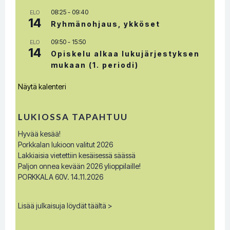
08:25
-
09:40
ELO
14
Ryhmänohjaus, ykköset
09:50
-
15:50
ELO
14
Opiskelu alkaa lukujärjestyksen
mukaan (1. periodi)
Näytä kalenteri
LUKIOSSA TAPAHTUU
Hyvää kesää!
Porkkalan lukioon valitut 2026
Lakkiaisia vietettiin kesäisessä säässä
Paljon onnea kevään 2026 ylioppilaille!
PORKKALA 60V. 14.11.2026
Lisää julkaisuja löydät täältä >