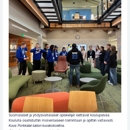
Suomalaiset ja yhdysvaltalaiset opiskelijat viettävät koulupäivää.
Koululla osallistuttiin monenlaiseen toimintaan ja opittiin valtavasti.
Kuva: Porkkalan lukion kuvakokoelma.