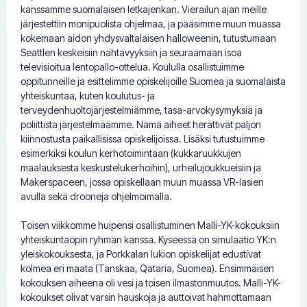
kanssamme suomalaisen letkajenkan. Vierailun ajan meille
järjestettiin monipuolista ohjelmaa, ja pääsimme muun muassa
kokemaan aidon yhdysvaltalaisen halloweenin, tutustumaan
Seattlen keskeisiin nähtävyyksiin ja seuraamaan isoa
televisioitua lentopallo-ottelua. Koululla osallistuimme
oppitunneille ja esittelimme opiskelijoille Suomea ja suomalaista
yhteiskuntaa, kuten koulutus- ja
terveydenhuoltojärjestelmiämme, tasa-arvokysymyksiä ja
poliittista järjestelmäämme. Nämä aiheet herättivät paljon
kiinnostusta paikallisissa opiskelijoissa. Lisäksi tutustuimme
esimerkiksi koulun kerhotoimintaan (kukkaruukkujen
maalauksesta keskustelukerhoihin), urheilujoukkueisiin ja
Makerspaceen, jossa opiskellaan muun muassa VR-lasien
avulla sekä drooneja ohjelmoimalla.
Toisen viikkomme huipensi osallistuminen Malli-YK-kokouksiin
yhteiskuntaopin ryhmän kanssa. Kyseessä on simulaatio YK:n
yleiskokouksesta, ja Porkkalan lukion opiskelijat edustivat
kolmea eri maata (Tanskaa, Qataria, Suomea). Ensimmäisen
kokouksen aiheena oli vesi ja toisen ilmastonmuutos. Malli-YK-
kokoukset olivat varsin hauskoja ja auttoivat hahmottamaan