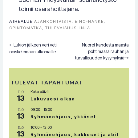
toimii osarahoittajana.
AIHEALUE
AJANKOHTAISTA
,
EINO-HANKE
,
OPINTOMATKA
,
TULEVAISUUSLINJA
Lukion jälkeen veri veti
Nuoret kahdesta maasta
Post
pohtimassa rauhan ja
opiskelemaan ulkomaille
turvallisuuden kysymyksiä
navigation
TULEVAT TAPAHTUMAT
Koko päivä
ELO
13
Lukuvuosi alkaa
09:00
-
15:00
ELO
13
Ryhmänohjaus, ykköset
10:00
-
12:00
ELO
13
Ryhmänohjaus, kakkoset ja abit