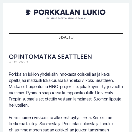
Porkkalan
Kaikille sopiva, sinulle paras!
lukio
SISÄLTÖ
SKIP TO CONTENT
OPINTOMATKA SEATTLEEN
18.12.2023
Porkkalan lukion yhdeksän innokasta opiskelijaa ja kaksi
opettajaa matkusti lokakuussa kahdeksi viikoksi Seattleen.
Matka oli huipentuma EINO-projektille, joka käynnistyi jo vuotta
aiemmin. Ryhmän saapuessa kumppanikoululle University
Prepiin suomalaiset otettiin vastaan lämpimästi Suomen lippuja
heilutellen.
Ensimmäinen viikkomme alkoi esittäytymisellä. Kerroimme
keskeisiä faktoja Suomesta ja Porkkalan lukiosta ja lopuksi
ohjasimme monen sadan opiskelijan joukon tanssimaan