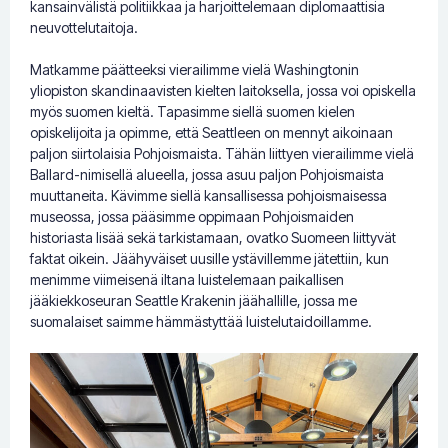
kansainvälistä politiikkaa ja harjoittelemaan diplomaattisia
neuvottelutaitoja.
Matkamme päätteeksi vierailimme vielä Washingtonin
yliopiston skandinaavisten kielten laitoksella, jossa voi opiskella
myös suomen kieltä. Tapasimme siellä suomen kielen
opiskelijoita ja opimme, että Seattleen on mennyt aikoinaan
paljon siirtolaisia Pohjoismaista. Tähän liittyen vierailimme vielä
Ballard-nimisellä alueella, jossa asuu paljon Pohjoismaista
muuttaneita. Kävimme siellä kansallisessa pohjoismaisessa
museossa, jossa pääsimme oppimaan Pohjoismaiden
historiasta lisää sekä tarkistamaan, ovatko Suomeen liittyvät
faktat oikein. Jäähyväiset uusille ystävillemme jätettiin, kun
menimme viimeisenä iltana luistelemaan paikallisen
jääkiekkoseuran Seattle Krakenin jäähallille, jossa me
suomalaiset saimme hämmästyttää luistelutaidoillamme.