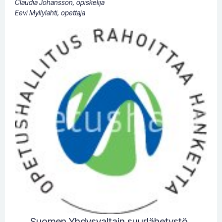
Claudia Johansson, opiskelija
Eevi Myllylahti, opettaja
Suomen Yhdysvaltain suurlähetystö