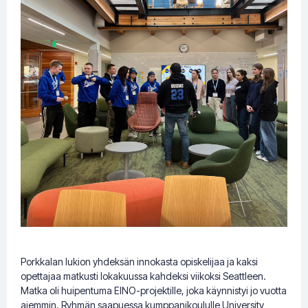
Porkkalan lukion yhdeksän innokasta opiskelijaa ja kaksi
opettajaa matkusti lokakuussa kahdeksi viikoksi Seattleen.
Matka oli huipentuma EINO-projektille, joka käynnistyi jo vuotta
aiemmin. Ryhmän saapuessa kumppanikoululle University