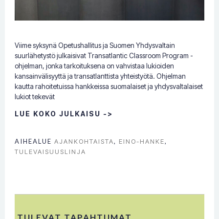
Viime syksynä Opetushallitus ja Suomen Yhdysvaltain
suurlähetystö julkaisivat Transatlantic Classroom Program -
ohjelman, jonka tarkoituksena on vahvistaa lukioiden
kansainvälisyyttä ja transatlanttista yhteistyötä. Ohjelman
kautta rahoitetuissa hankkeissa suomalaiset ja yhdysvaltalaiset
lukiot tekevät
LUE KOKO JULKAISU ->
AIHEALUE
AJANKOHTAISTA
,
EINO-HANKE
,
TULEVAISUUSLINJA
TULEVAT TAPAHTUMAT