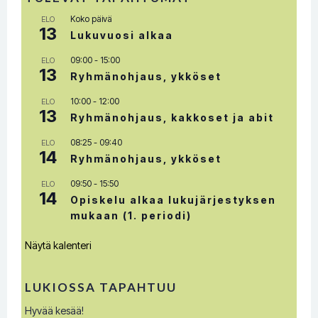
Koko päivä
ELO
13
Lukuvuosi alkaa
09:00
-
15:00
ELO
13
Ryhmänohjaus, ykköset
10:00
-
12:00
ELO
13
Ryhmänohjaus, kakkoset ja abit
08:25
-
09:40
ELO
14
Ryhmänohjaus, ykköset
09:50
-
15:50
ELO
14
Opiskelu alkaa lukujärjestyksen
mukaan (1. periodi)
Näytä kalenteri
LUKIOSSA TAPAHTUU
Hyvää kesää!