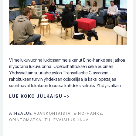
Viime lukuvuonna lukiossamme alkanut Eino-hanke saa jatkoa
myös tänä lukuvuonna. Opetushallituksen sekä Suomen
Yhdysvaltain suurlähetystön Transatlantic Classroom -
rahoituksen turvin yhdeksän opiskelijaa ja kaksi opettajaa
suuntaavat lokakuun lopussa kahdeksi viikoksi Yhdysvaltain
LUE KOKO JULKAISU ->
AIHEALUE
AJANKOHTAISTA
,
EINO-HANKE
,
OPINTOMATKA
,
TULEVAISUUSLINJA