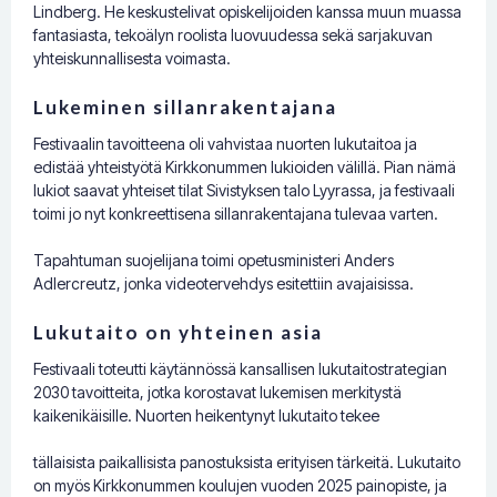
Lindberg. He keskustelivat opiskelijoiden kanssa muun muassa
fantasiasta, tekoälyn roolista luovuudessa sekä sarjakuvan
yhteiskunnallisesta voimasta.
Lukeminen sillanrakentajana
Festivaalin tavoitteena oli vahvistaa nuorten lukutaitoa ja
edistää yhteistyötä Kirkkonummen lukioiden välillä. Pian nämä
lukiot saavat yhteiset tilat Sivistyksen talo Lyyrassa, ja festivaali
toimi jo nyt konkreettisena sillanrakentajana tulevaa varten.
Tapahtuman suojelijana toimi opetusministeri Anders
Adlercreutz, jonka videotervehdys esitettiin avajaisissa.
Lukutaito on yhteinen asia
Festivaali toteutti käytännössä kansallisen lukutaitostrategian
2030 tavoitteita, jotka korostavat lukemisen merkitystä
kaikenikäisille. Nuorten heikentynyt lukutaito tekee
tällaisista paikallisista panostuksista erityisen tärkeitä. Lukutaito
on myös Kirkkonummen koulujen vuoden 2025 painopiste, ja