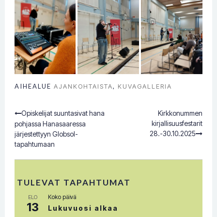
AIHEALUE
AJANKOHTAISTA
,
KUVAGALLERIA
Opiskelijat suuntasivat hana
Kirkkonummen
Post
kirjallisuusfestarit
pohjassa Hanasaaressa
28.-30.10.2025
järjestettyyn Globsol-
navigation
tapahtumaan
TULEVAT TAPAHTUMAT
Koko päivä
ELO
13
Lukuvuosi alkaa