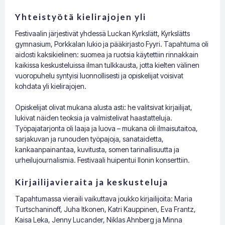
Yhteistyötä kielirajojen yli
Festivaalin järjestivät yhdessä Luckan Kyrkslätt, Kyrkslätts
gymnasium, Porkkalan lukio ja pääkirjasto Fyyri. Tapahtuma oli
aidosti kaksikielinen: suomea ja ruotsia käytettiin rinnakkain
kaikissa keskusteluissa ilman tulkkausta, jotta kielten välinen
vuoropuhelu syntyisi luonnollisesti ja opiskelijat voisivat
kohdata yli kielirajojen.
Opiskelijat olivat mukana alusta asti: he valitsivat kirjailijat,
lukivat näiden teoksia ja valmistelivat haastatteluja.
Työpajatarjonta oli laaja ja luova – mukana oli ilmaisutaitoa,
sarjakuvan ja runouden työpajoja, sanataidetta,
kankaanpainantaa, kuvitusta, somen tarinallisuutta ja
urheilujournalismia. Festivaali huipentui Ilonin konserttiin.
Kirjailijavieraita ja keskusteluja
Tapahtumassa vieraili vaikuttava joukko kirjailijoita: Maria
Turtschaninoff, Juha Itkonen, Katri Kauppinen, Eva Frantz,
Kaisa Leka, Jenny Lucander, Niklas Ahnberg ja Minna