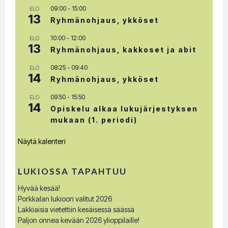
09:00
-
15:00
ELO
13
Ryhmänohjaus, ykköset
10:00
-
12:00
ELO
13
Ryhmänohjaus, kakkoset ja abit
08:25
-
09:40
ELO
14
Ryhmänohjaus, ykköset
09:50
-
15:50
ELO
14
Opiskelu alkaa lukujärjestyksen
mukaan (1. periodi)
Näytä kalenteri
LUKIOSSA TAPAHTUU
Hyvää kesää!
Porkkalan lukioon valitut 2026
Lakkiaisia vietettiin kesäisessä säässä
Paljon onnea kevään 2026 ylioppilaille!