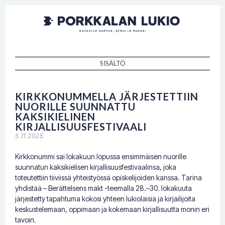
Porkkalan
Kaikille sopiva, sinulle paras!
lukio
SISÄLTÖ
SKIP TO CONTENT
KIRKKONUMMELLA JÄRJESTETTIIN
NUORILLE SUUNNATTU
KAKSIKIELINEN
KIRJALLISUUSFESTIVAALI
5.11.2025
Kirkkonummi sai lokakuun lopussa ensimmäisen nuorille
suunnatun kaksikielisen kirjallisuusfestivaalinsa, joka
toteutettiin tiiviissä yhteistyössä opiskelijoiden kanssa. Tarina
yhdistää – Berättelsens makt -teemalla 28.–30. lokakuuta
järjestetty tapahtuma kokosi yhteen lukiolaisia ja kirjailijoita
keskustelemaan, oppimaan ja kokemaan kirjallisuutta monin eri
tavoin.